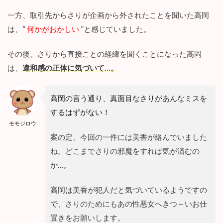
一方、取引先からさりが企画から外されたことを聞いた高岡
は、”
何かがおかしい
”と感じていました。
その後、さりから直接ことの経緯を聞くことになった高岡
は、
違和感の正体に気づいて…。
高岡の言う通り、真面目なさりがあんなミスを
するはずがない！
モモジロウ
案の定、今回の一件には美香が絡んでいました
ね。どこまでさりの邪魔をすれば気が済むの
か…。
高岡は美香が犯人だと気づいているようですの
で、さりのためにもあの性悪女へきつ～いお仕
置きをお願いします。