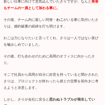
新しい仕事に向けて意気込んでいたさりですが、なんと
美香
もチームの一員として加わる事に。
その後、チーム内に親しい同僚・
わこ
がいる事に気付いたさ
りは、婚約破棄の経緯を打ち明けます。
わこは力になりたいと言ってくれ、さりは一人ではない喜び
を嚙みしめていました。
その後、打ち合わせのために高岡のオフィスに向かったさ
り。
そこで社員から高岡が自分に好意を持っていると聞かされた
さりは、プロジェクトが終わったら彼との交際を前向きに考
えようと決意します。
しかし、さりが会社に戻ると
思わぬトラブルが発生してい