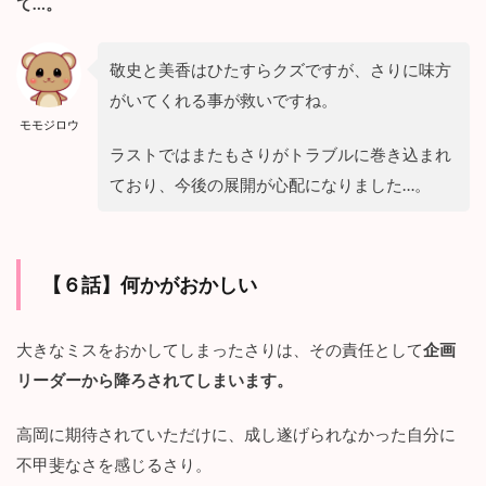
て…。
敬史と美香はひたすらクズですが、さりに味方
がいてくれる事が救いですね。
モモジロウ
ラストではまたもさりがトラブルに巻き込まれ
ており、今後の展開が心配になりました…。
【６話】何かがおかしい
大きなミスをおかしてしまったさりは、その責任として
企画
リーダーから降ろされてしまいます。
高岡に期待されていただけに、成し遂げられなかった自分に
不甲斐なさを感じるさり。