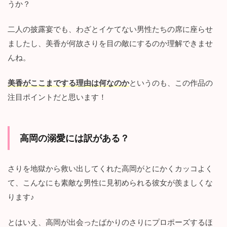
うか？
二人の披露宴でも、わざとイケてない男性たちの席に座らせ
ましたし、美香が何故さりを目の敵にするのか理解できませ
んね。
美香がここまでする理由は何なのか
というのも、この作品の
注目ポイントだと思います！
高岡の溺愛には訳がある？
さりを地獄から救い出してくれた高岡がとにかくカッコよく
て、こんなにも素敵な男性に見初められる彼女が羨ましくな
ります♪
とはいえ、高岡が出会ったばかりのさりにプロポーズするほ