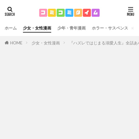
ホーム
少女・女性漫画
少年・青年漫画
ホラー・サスペンス
運
HOME
少女・女性漫画
『ハズレではじまる溺愛人生』全話あ