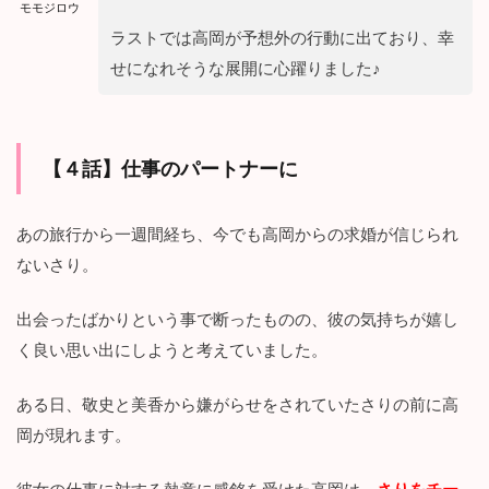
モモジロウ
の
執
ラストでは高岡が予想外の行動に出ており、幸
念
せになれそうな展開に心躍りました♪
に
ゾ
ク
ゾ
ク
【４話】仕事のパートナーに
5.2
高
あの旅行から一週間経ち、今でも高岡からの求婚が信じられ
岡
の
ないさり。
溺
愛
出会ったばかりという事で断ったものの、彼の気持ちが嬉し
に
は
く良い思い出にしようと考えていました。
訳
が
ある日、敬史と美香から嫌がらせをされていたさりの前に高
あ
る
岡が現れます。
？