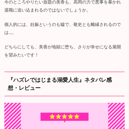
今のところやりたい放題の美香も、高岡の力で悪事を暴かれ
退職に追い込まれるのではないでしょうか。
個人的には、妊娠というのも嘘で、敬史とも離縁されるので
は…。
どちらにしても、美香が地獄に堕ち、さりが幸せになる展開
を望みたいです！
『ハズレではじまる溺愛人生』ネタバレ感
想・レビュー