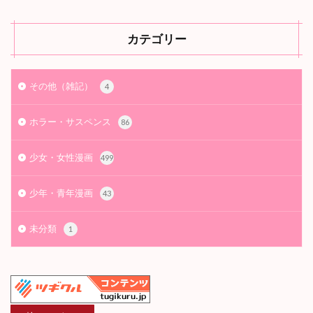
カテゴリー
その他（雑記）
4
ホラー・サスペンス
86
少女・女性漫画
499
少年・青年漫画
43
未分類
1