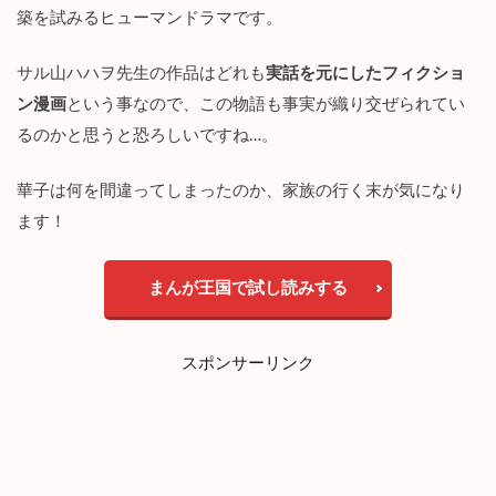
ネ
築を試みるヒューマンドラマです。
タ
バ
レ
サル山ハハヲ先生の作品はどれも
実話を元にしたフィクショ
あ
ン漫画
という事なので、この物語も事実が織り交ぜられてい
り
で
るのかと思うと恐ろしいですね…。
紹
介
華子は何を間違ってしまったのか、家族の行く末が気になり
！
ます！
3.1
１
話
まんが王国で試し読みする
：
自
慢
の
スポンサーリンク
娘
3.2
２
話
：