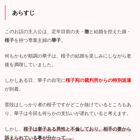
4
あらすじ
『
娘
が
不
このお話の主人公は、定年目前の夫・
徹
と結婚を控えた娘・
倫
桜子
を持つ専業主婦の
華子
。
し
て
ま
何もかもが順調の華子は、桜子の結婚を楽しみにしながら老
し
後を満喫していました。
た
』
最
しかしある日、華子の自宅に
桜子宛の裁判所からの特別送達
終
が到着。
回
結
末
普段はしっかり者の桜子ですがどこか抜けているところもあ
を
り、華子は今回も何らかの支払いが遅れていると考えます。
徹
底
考
しかし、
桜子は妻子ある男性と不倫しており、相手の妻から
察
！
訴えられている事が分かって…。