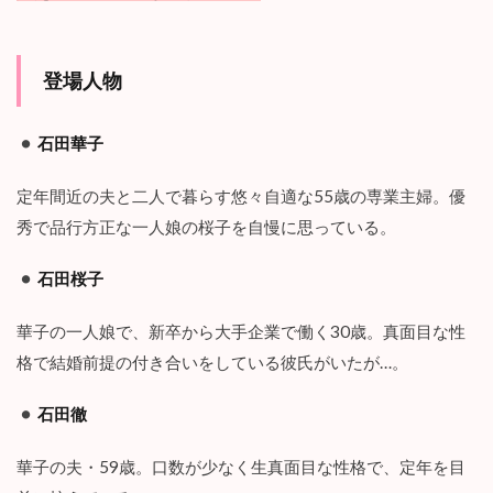
4.1
桜
子
登場人物
が
家
を
石田華子
出
て
い
定年間近の夫と二人で暮らす悠々自適な55歳の専業主婦。優
く
秀で品行方正な一人娘の桜子を自慢に思っている。
4.2
家
石田桜子
庭
が
華子の一人娘で、新卒から大手企業で働く30歳。真面目な性
崩
壊
格で結婚前提の付き合いをしている彼氏がいたが…。
す
る
石田徹
5
ま
華子の夫・59歳。口数が少なく生真面目な性格で、定年を目
と