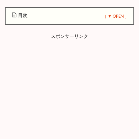
目次
1
『
スポンサーリンク
娘
が
不
倫
し
て
ま
し
た
』
作
品
情
報
2
『