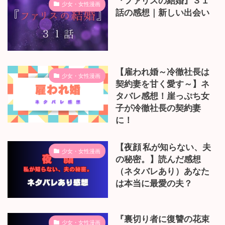
『ファリスの結婚』３１
少女・女性漫画
話の感想｜新しい出会い
【雇われ婚～冷徹社長は
少女・女性漫画
契約妻を甘く愛す～】ネ
タバレ感想！崖っぷち女
子が冷徹社長の契約妻
に！
【夜顔 私が知らない、夫
少女・女性漫画
の秘密。】読んだ感想
（ネタバレあり）あなた
は本当に最愛の夫？
『裏切り者に復讐の花束
少女・女性漫画