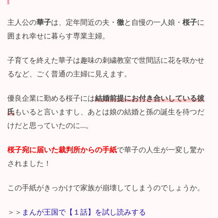
主人公の
華子
は、定年間近の夫・
徹
と自慢の一人娘・
桜子
に
囲まれ幸せに暮らす専業主婦。
子育てを終えた華子は趣味の刺繍教室で世間話に花を咲かせ
るなど、ごく普通の主婦に見えます。
優良企業に勤める桜子には
結婚前提にお付き合いしている彼
氏
もいると言いますし、あとは娘の結婚と孫の誕生を待つだ
けだと思っていたのに…。
桜子宛に届いた裁判所からの手紙
で華子の人生が一変し驚か
されました！
この手紙がきっかけで家族が崩壊してしまうのでしょうか。
＞＞
まんが王国で【１話】を試し読みする