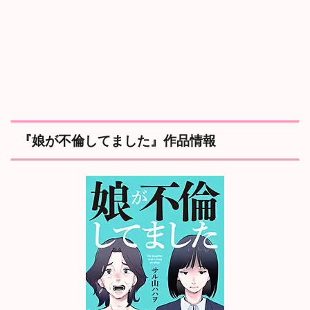
娘
が
不
倫
し
て
ま
し
た
』
あ
『娘が不倫してました』作品情報
ら
す
じ
と
登
場
人
物
2.1
あ
ら
す