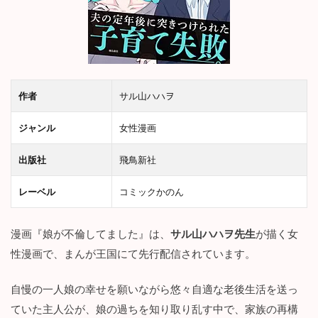
じ
2.2
登
場
人
物
作者
サル山ハハヲ
3
『
ジャンル
女性漫画
娘
が
出版社
飛鳥新社
不
倫
し
レーベル
コミックかのん
て
ま
し
漫画『娘が不倫してました』は、
サル山ハハヲ先生
が描く女
た
性漫画で、まんが王国にて先行配信されています。
』
の
感
自慢の一人娘の幸せを願いながら悠々自適な老後生活を送っ
想
ていた主人公が、娘の過ちを知り取り乱す中で、家族の再構
を