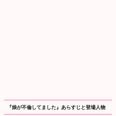
桜
子
の
罪
3.3
３
話
：
驚
愕
の
真
相
3.4
４
話
：
桜
子
の
『娘が不倫してました』あらすじと登場人物
本
音