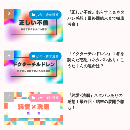
『正しい不倫』あらすじ＆ネタ
少年・青年漫画
バレ感想！最終回結末まで徹底
考察！
『ドクターチルドレン』１巻を
少年・青年漫画
読んだ感想（ネタバレあり）こ
うたくんの運命は？
『純愛×洗脳』ネタバレありの
少女・女性漫画
感想！最終回・結末の展開予想
も！