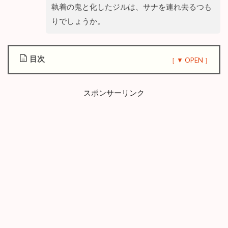
執着の鬼と化したジルは、サナを連れ去るつも
りでしょうか。
目次
1
『
スポンサーリンク
フ
ァ
リ
ス
の
結
婚
』
３
８
話
の
見
ど