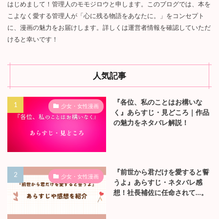
はじめまして！管理人のモモジロウと申します。このブログでは、本を
こよなく愛する管理人が「心に残る物語をあなたに。」をコンセプト
に、漫画の魅力をお届けします。詳しくは運営者情報を確認していただ
けると幸いです！
人気記事
『各位、私のことはお構いな
少女・女性漫画
く』あらすじ・見どころ｜作品
の魅力をネタバレ解説！
『前世から君だけを愛すると誓
少女・女性漫画
うよ』あらすじ・ネタバレ感
想！社長補佐に任命されて…。