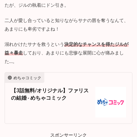
過
たが、ジルの執着にドン引き。
去
2.2
二人が愛し合っていると知りながらサナの唇を奪うなんて、
フ
あまりにも卑劣ですよね！
ァ
リ
ス
溺れかけたサナを救うという
決定的なチャンスを得たジルが
と
益々暴走
しており、あまりにも悲惨な展開に心が痛みまし
ジ
た…。
ル
の
対
めちゃコミック
決
2.3
【3話無料/オリジナル】ファリス
サ
の結婚 - めちゃコミック
ナ
の
絶
望
スポンサーリンク