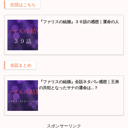
次回はこちら
『ファリスの結婚』３９話の感想｜運命の人
全話まとめ
『ファリスの結婚』全話ネタバレ感想｜王弟
の共犯となったサナの運命は…？
スポンサーリンク