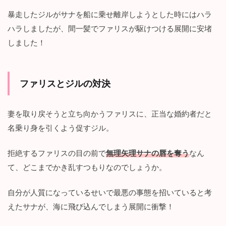
暴走したジルがサナを船に乗せ離岸しようとした時にはハラ
ハラしましたが、間一髪でファリスが駆けつける展開に安堵
しました！
ファリスとジルの対決
妻を取り戻そうと立ち向かうファリスに、正当な婚約者だと
名乗り身を引くよう促すジル。
拒絶するファリスの目の前で
無理矢理サナの唇を奪う
なん
て、どこまでかき乱すつもりなのでしょうか。
自分が人質になっているせいで最悪の事態を招いていると考
えたサナが、海に飛び込んでしまう展開に衝撃！