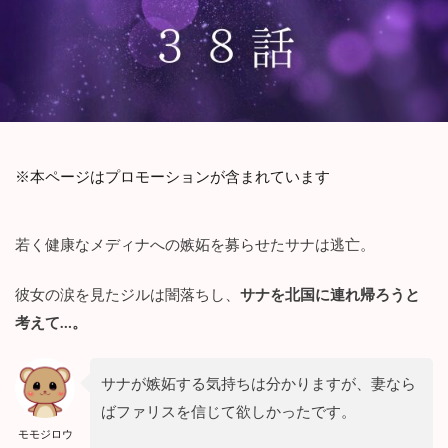
※本ページはプロモーションが含まれています
若く健康なメディナへの嫉妬を募らせたサナは逃亡。
彼女の涙を見たジルは闇落ちし、
サナを北国に連れ帰ろうと
考えて…。
サナが嫉妬する気持ちは分かりますが、妻なら
ばファリスを信じて欲しかったです。
モモジロウ