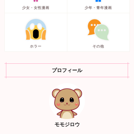
少女・女性漫画
少年・青年漫画
ホラー
その他
プロフィール
モモジロウ