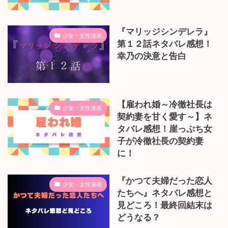
『マリッジシンデレラ』
少女・女性漫画
第１２話ネタバレ感想！
幸乃の決意と告白
【雇われ婚～冷徹社長は
少女・女性漫画
契約妻を甘く愛す～】ネ
タバレ感想！崖っぷち女
子が冷徹社長の契約妻
に！
『かつて夫婦だった恋人
少女・女性漫画
たちへ』ネタバレ感想と
見どころ！最終回結末は
どうなる？