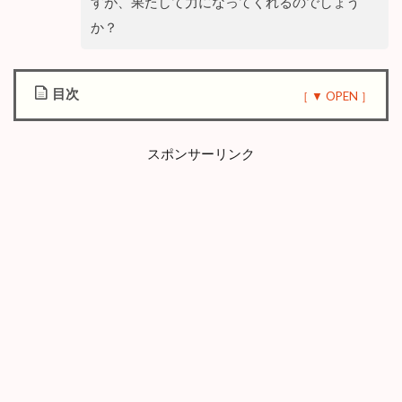
すが、果たして力になってくれるのでしょう
か？
目次
1
『
スポンサーリンク
暴
夜
』
２
３
話
の
見
ど
こ
ろ
2
『