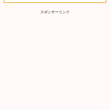
スポンサーリンク