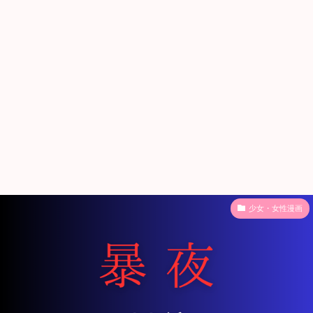
少女・女性漫画