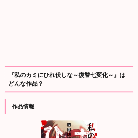
化
～
』
は
ど
ん
な
作
品
？
1.1
作
『私のカミにひれ伏しな～復讐七変化～』は
品
どんな作品？
情
報
1.2
あ
作品情報
ら
す
じ
1.3