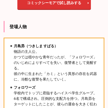
コミックシーモアで試し読みする
2.2
復
讐
の
第
登場人物
一
歩
2.3
月島昴（つきしま すばる）
次
々
物語の主人公。
と
かつては穏やかな青年だったが、「フォロワーズ」
明
のいじめによりすべてを失い、復讐者として覚醒す
ら
る。
か
彼の中に生まれた「カミ」という異形の存在を武器
に
な
に、冷酷な復讐を果たしていく。
る
フォロワーズ
真
実
学校内でトップに君臨するハイスペ学生グループ。
6名で構成され、圧倒的な支配力を持つ。月島昴を
3
ターゲットにしたことが、彼らの運命を大きく狂わ
【