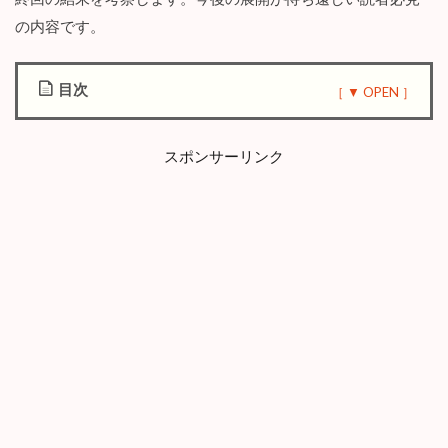
の内容です。
目次
1
『
スポンサーリンク
私
の
カ
ミ
に
ひ
れ
伏
し
な
～
復
讐
七
変