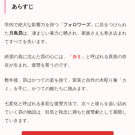
な
あらすじ
』
１
巻
学内で絶大な影響力を持つ「
フォロワーズ
」に目をつけられ
～
３
た
月島昴
は、凄まじい暴力に晒され、家族さえも巻き込まれ
巻
てすべてを失います。
ま
で
の
絶望の底に沈んだ昴の心には、「
カミ
」と呼ばれる異形の存
感
在が生まれ、復讐を誓うのです。
想
2.1
数年後、昴はかつての姿を捨て、変装と自作の木彫り像「カ
衝
撃
ミ」を手に、かつての敵たちに挑みます。
の
復
讐
七変化と呼ばれる多彩な復讐方法で、次々と彼らを追い詰め
劇
ていく昴の物語は、狂気と執念に満ちた復讐劇として展開し
の
ていきます。
始
ま
り