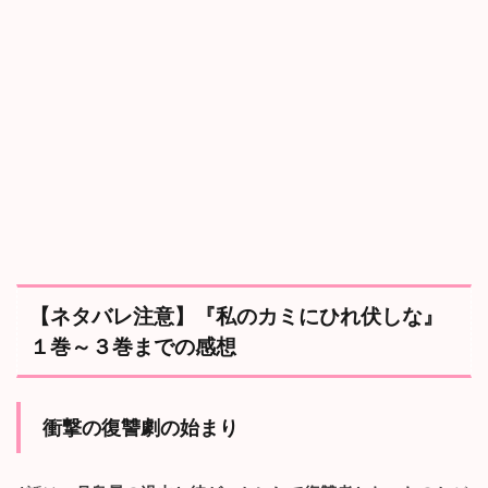
3.1
昴
と
カ
ミ
の
行
方
3.2
フ
ォ
ロ
ワ
ー
【ネタバレ注意】『私のカミにひれ伏しな』
ズ
の
１巻～３巻までの感想
最
期
4
衝撃の復讐劇の始まり
ま
と
め