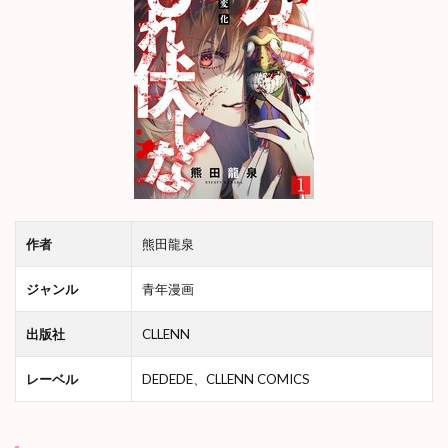
登
場
人
物
2
【
ネ
タ
バ
レ
注
意
作者
熊田龍泉
】
『
私
ジャンル
青年漫画
の
カ
出版社
CLLENN
ミ
に
レーベル
DEDEDE、CLLENN COMICS
ひ
れ
伏
し