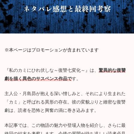
※本ページはプロモーションが含まれています
『私のカミにひれ伏しな～復讐七変化～』は、
驚異的な復讐
劇を描く異色のサスペンス作品で
す。
主人公・月島昴が抱える深い憎しみと、それにより生まれた
「カミ」と呼ばれる異形の存在。彼の変貌ぶりと緻密な復讐
劇は、読者を恐怖と興奮の渦に巻き込みます。
本記事では、この物語の魅力や登場人物を紹介し、さらに最
終回の結末を考察します。今後の展開が待ち遠しい読者必見