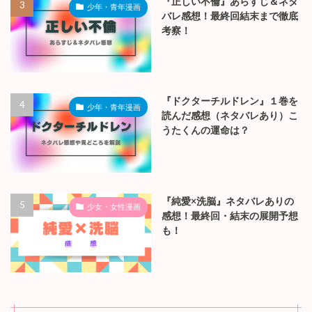
『正しい不倫』あらすじ＆ネタ
少年・青年漫画
バレ感想！最終回結末まで徹底
考察！
『ドクターチルドレン』１巻を
少年・青年漫画
読んだ感想（ネタバレあり）こ
うたくんの運命は？
『純愛×洗脳』ネタバレありの
少女・女性漫画
感想！最終回・結末の展開予想
も！