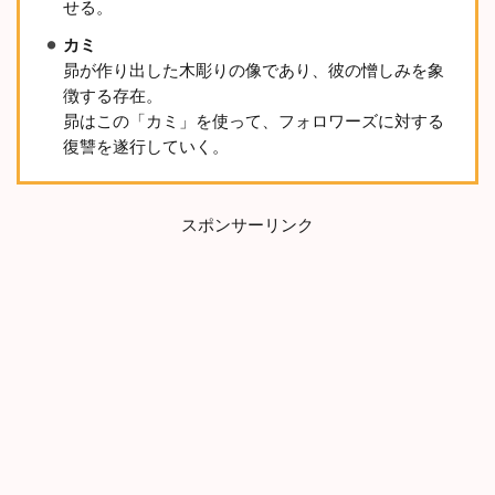
せる。
考
察
カミ
】
昴が作り出した木彫りの像であり、彼の憎しみを象
『
私
徴する存在。
の
昴はこの「カミ」を使って、フォロワーズに対する
カ
復讐を遂行していく。
ミ
に
ひ
れ
スポンサーリンク
伏
し
な
』
最
終
回
の
結
末
は
？