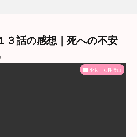
１３話の感想｜死への不安
画
少女・女性漫画