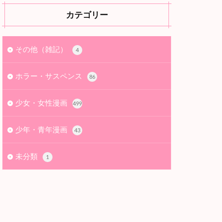
カテゴリー
その他（雑記）
4
ホラー・サスペンス
86
少女・女性漫画
499
少年・青年漫画
43
未分類
1