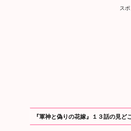
軍
スポ
神
と
偽
り
の
花
嫁
』
１
３
話
の
見
ど
こ
ろ
『軍神と偽りの花嫁』１３話の見ど
2