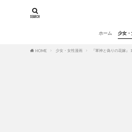
ホーム
少女・
少女・女性漫画
『軍神と偽りの花嫁』
HOME