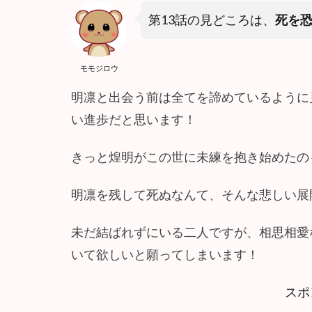
『
軍
第13話の見どころは、
死を
神
と
偽
モモジロウ
り
明凛と出会う前は全てを諦めているように
の
花
い進歩だと思います！
嫁
』
きっと煌明がこの世に未練を抱き始めたの
１
３
明凛を残して死ぬなんて、そんな悲しい展
話
の
感
未だ結ばれずにいる二人ですが、相思相愛
想
いて欲しいと願ってしまいます！
2.1
今
スポ
す