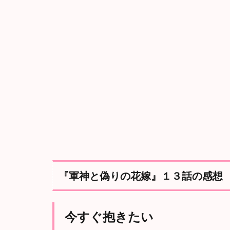
ぐ
抱
き
た
い
2.2
豪
の
謝
罪
『軍神と偽りの花嫁』１３話の感想
今すぐ抱きたい