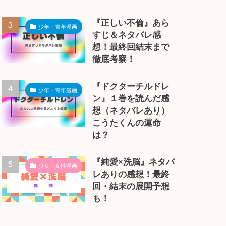
『正しい不倫』あら
少年・青年漫画
すじ＆ネタバレ感
想！最終回結末まで
徹底考察！
『ドクターチルドレ
少年・青年漫画
ン』１巻を読んだ感
想（ネタバレあり）
こうたくんの運命
は？
『純愛×洗脳』ネタバ
少女・女性漫画
レありの感想！最終
回・結末の展開予想
も！