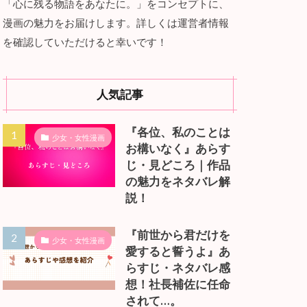
「心に残る物語をあなたに。」をコンセプトに、
漫画の魅力をお届けします。詳しくは運営者情報
を確認していただけると幸いです！
人気記事
『各位、私のことは
少女・女性漫画
お構いなく』あらす
じ・見どころ｜作品
の魅力をネタバレ解
説！
『前世から君だけを
少女・女性漫画
愛すると誓うよ』あ
らすじ・ネタバレ感
想！社長補佐に任命
されて…。