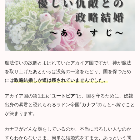
話
の
感
想
｜
2
度
目
の
人
魔法使いの故郷とよばれていたアカイア国ですが、神が魔法
生
で
を取り上げたあとからは没落の一途をたどり、国を保つため
知
には
政略結婚しか道は残されていませんでした。
る
新
事
アカイア国の第1王女“
ユートピア
”は、国を守るために、奴隷
実
出身の暴君と恐れられるラドン帝国“
カナフ
”のもとへ嫁ぐこと
3.3
が決まります。
1
1
話
カナフがどんな顔をしているのか、本当に恐ろしい人なのか
～
すらわからないまま、簡単な結婚式をすませ、あっという間
1