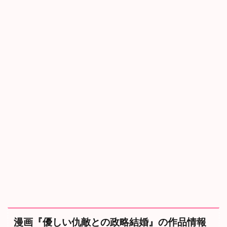
仇
敵
と
の
政
略
結
婚
』
の
作
品
情
報
2
【
あ
ら
す
じ
】
『
漫画『優しい仇敵との政略結婚』の作品情報
優