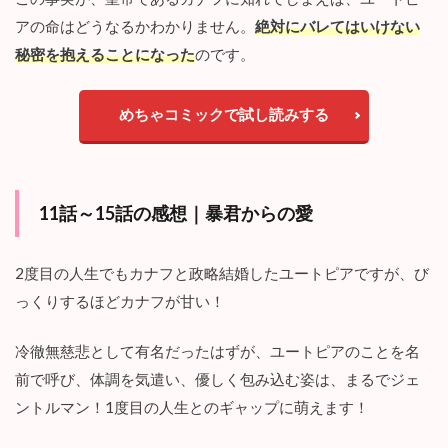
い
アの命はどうなるかわかりません。
絶対にバレてはいけない
仇
敵
秘密を抱えることになった
のです。
と
の
政
めちゃコミックで試し読みする
略
結
婚
』
の
11話～15話の感想｜暴君からの愛
注
目
ポ
2度目の人生でもカナフと政略結婚したユートピアですが、び
イ
ン
っくりするほどカナフが甘い！
ト
冷徹無慈悲として有名だったはずが、ユートピアのことを名
前で呼び、体調を気遣い、優しく包み込む姿は、まるでジェ
ントルマン！1度目の人生とのギャップに萌えます！