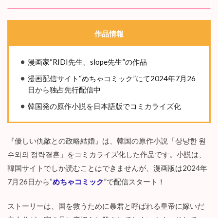
し
い
仇
作品情報
敵
と
の
漫画家“RIDI先生、slope先生”の作品
政
略
漫画配信サイト“めちゃコミック”にて2024年7月26
結
日から独占先行配信中
婚
』
韓国発の原作小説を日本語版でコミカライズ化
は
ど
ん
な
『優しい仇敵との政略結婚』は、韓国の原作小説「상냥한 원
物
수와의 정략결혼」をコミカライズ化した作品です。小説は、
語
？
韓国サイトでしか読むことはできませんが、漫画版は2024年
7月26日から“
めちゃコミック
”で配信スタート！
3
【
レ
ストーリーは、国を救うために暴君と呼ばれる皇帝に嫁いだ
ビ