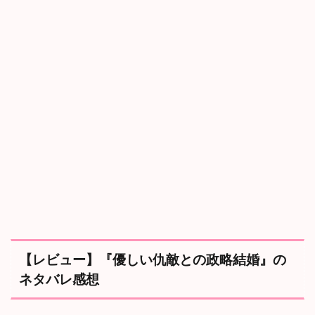
仇
敵
と
の
政
略
結
婚
』
の
最
終
回
を
考
察
！
4.1
【レビュー】『優しい仇敵との政略結婚』の
最
終
ネタバレ感想
回
考
察