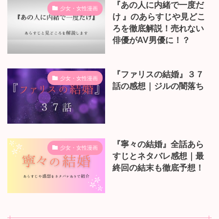
『あの人に内緒で一度だ
少女・女性漫画
け 』のあらすじや見どこ
ろを徹底解説！売れない
俳優がAV男優に！？
『ファリスの結婚』３７
少女・女性漫画
話の感想｜ジルの闇落ち
『寧々の結婚』全話あら
少女・女性漫画
すじとネタバレ感想｜最
終回の結末も徹底予想！