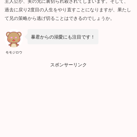
主人公が、実の兄に裏切られ殺されてしまいます。そして、
ュ
ー
過去に戻り2度目の人生をやり直すことになりますが、果たし
】
て兄の策略から逃げ切ることはできるのでしょうか。
『
優
し
い
暴君からの溺愛にも注目です！
仇
敵
モモジロウ
と
の
スポンサーリンク
政
略
結
婚
』
の
ネ
タ
バ
レ
感
想