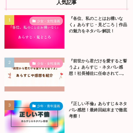
人気記事
『各位、私のことはお構いな
少女・女性漫画
く』あらすじ・見どころ｜作品
の魅力をネタバレ解説！
『前世から君だけを愛すると誓
少女・女性漫画
うよ』あらすじ・ネタバレ感
想！社長補佐に任命されて…。
『正しい不倫』あらすじ＆ネタ
少年・青年漫画
バレ感想！最終回結末まで徹底
考察！