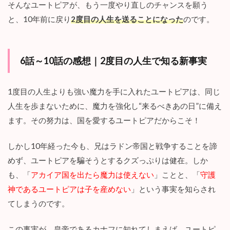
：
そんなユートピアが、もう一度やり直しのチャンスを願う
子
と、10年前に戻り
2度目の人生を送ることになった
のです。
供
も
授
か
6話～10話の感想｜2度目の人生で知る新事実
り
幸
せ
い
1度目の人生よりも強い魔力を手に入れたユートピアは、同じ
っ
人生を歩まないために、魔力を強化し“来るべきあの日”に備え
ぱ
い
ます。その努力は、国を愛するユートピアだからこそ！
5
しかし10年経った今も、兄はラドン帝国と戦争することを諦
【
見
めず、ユートピアを騙そうとするクズっぷりは健在。しか
ど
も、「
アカイア国を出たら魔力は使えない
」ことと、「
守護
こ
ろ
神であるユートピアは子を産めない
」という事実を知らされ
】
てしまうのです。
『
優
し
この事実が、皇帝であるカナフに知れてしまえば、ユートピ