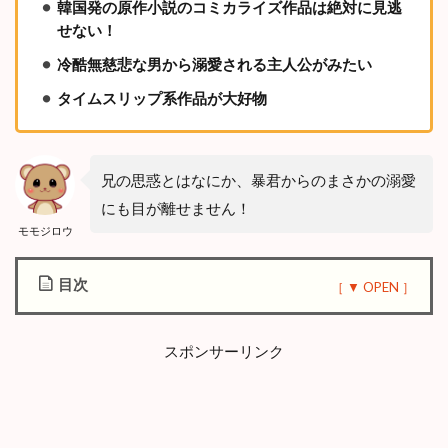
韓国発の原作小説のコミカライズ作品は絶対に見逃
せない！
冷酷無慈悲な男から溺愛される主人公がみたい
タイムスリップ系作品が大好物
兄の思惑とはなにか、暴君からのまさかの溺愛
にも目が離せません！
モモジロウ
目次
1
漫
スポンサーリンク
画
『
優
し
い