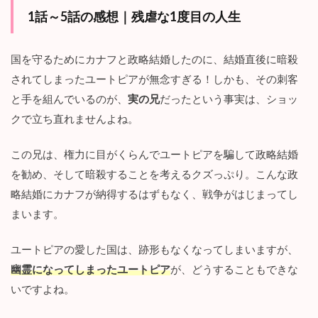
①
1話～5話の感想｜残虐な1度目の人生
：
カ
ナ
国を守るためにカナフと政略結婚したのに、結婚直後に暗殺
フ
されてしまったユートピアが無念すぎる！しかも、その刺客
に
溺
と手を組んでいるのが、
実の兄
だったという事実は、ショッ
愛
クで立ち直れませんよね。
す
る
人
この兄は、権力に目がくらんでユートピアを騙して政略結婚
生
を勧め、そして暗殺することを考えるクズっぷり。こんな政
を
送
略結婚にカナフが納得するはずもなく、戦争がはじまってし
る
まいます。
4.2
最
ユートピアの愛した国は、跡形もなくなってしまいますが、
終
回
幽霊になってしまったユートピア
が、どうすることもできな
考
いですよね。
察
②