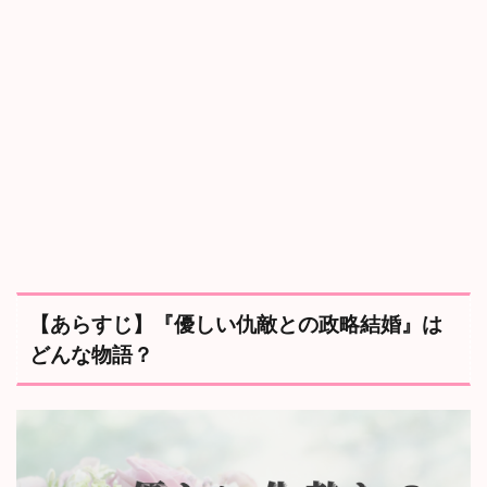
3.1
1
話
～
5
話
の
感
想
｜
残
虐
な
1
度
目
の
【あらすじ】『優しい仇敵との政略結婚』は
人
どんな物語？
生
3.2
6
話
～
1
0