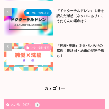
『ドクターチルドレン』１巻を
少年・青年漫画
読んだ感想（ネタバレあり）こ
うたくんの運命は？
『純愛×洗脳』ネタバレありの
少女・女性漫画
感想！最終回・結末の展開予想
も！
カテゴリー
その他（雑記）
4