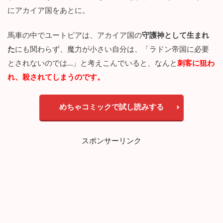
5
にアカイア国をあとに。
話
の
馬車の中でユートピアは、アカイア国の
守護神として生まれ
感
想
た
にも関わらず、魔力が小さい自分は、「ラドン帝国に必要
｜
とされないのでは…」と考えこんでいると、なんと
刺客に狙わ
暴
君
れ、殺されてしまうのです。
か
ら
の
めちゃコミックで試し読みする
愛
4
【
スポンサーリンク
結
末
予
想
】
『
優
し
い