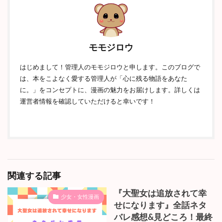
モモジロウ
はじめまして！管理人のモモジロウと申します。このブログで
は、本をこよなく愛する管理人が「心に残る物語をあなた
に。」をコンセプトに、漫画の魅力をお届けします。詳しくは
運営者情報を確認していただけると幸いです！
関連する記事
『大聖女は追放されて幸
少女・女性漫画
せになります』全話ネタ
バレ感想&見どころ！最終