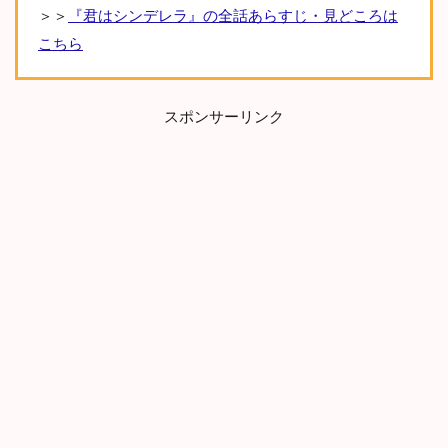
＞＞
『君はシンデレラ』の全話あらすじ・見どころは
こちら
スポンサーリンク