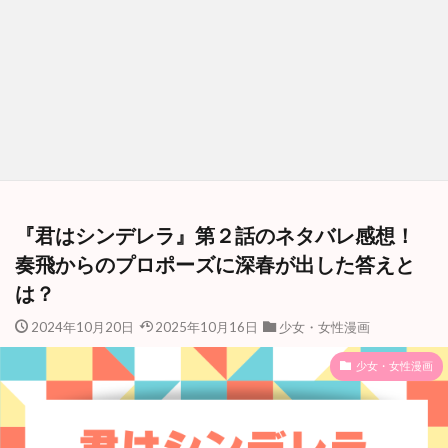
『君はシンデレラ』第２話のネタバレ感想！
奏飛からのプロポーズに深春が出した答えと
は？
2024年10月20日
2025年10月16日
少女・女性漫画
少女・女性漫画