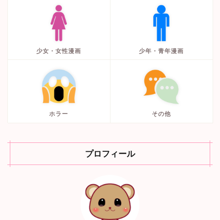
少女・女性漫画
少年・青年漫画
ホラー
その他
プロフィール