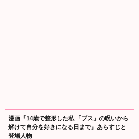
し
た
私
「
ブ
ス
」
の
呪
い
か
ら
解
け
て
自
分
を
好
き
漫画『14歳で整形した私 「ブス」の呪いから
に
解けて自分を好きになる日まで』あらすじと
な
る
登場人物