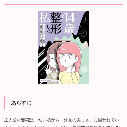
日
ま
で
』
あ
ら
す
じ
と
登
場
人
物
1.1
あ
ら
す
じ
あらすじ
1.2
登
場
主人公の
韻花
は、幼い頃から「外見の美しさ」に囚われてい
人
物