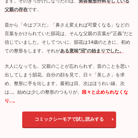
ます。そのきっかけになったのは、
美容整形外科をしている
父親の存在
です。
2
『
1
昔から「今はブスだ」「鼻さえ変えれば可愛くなる」などの
4
言葉をかけられていた韻花は、そんな父親の言葉が“正義”だと
歳
で
信じていました。そしてついに、韻花は14歳のときに、初め
整
ての整形をします。それが
ある意味“沼”の始まりでした。
形
し
た
大人になっても、父親のことが忘れられず、昔のことを思い
私
出してしまう韻花。自分の顔を見て、日々「美しさ」を求
』
を
め、整形に手を出します。最初は目、次はほうれい線、次
読
は…。始めは少しの整形のつもりが、
段々と止められなくな
ん
だ
り…。
感
想
コミックシーモアで試し読みする
2.1
止
め
ら