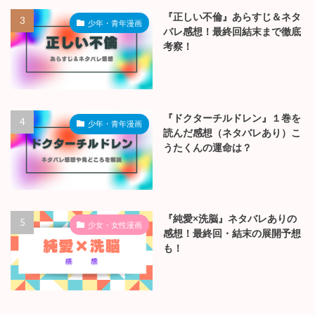
『正しい不倫』あらすじ＆ネタ
少年・青年漫画
バレ感想！最終回結末まで徹底
考察！
『ドクターチルドレン』１巻を
少年・青年漫画
読んだ感想（ネタバレあり）こ
うたくんの運命は？
『純愛×洗脳』ネタバレありの
少女・女性漫画
感想！最終回・結末の展開予想
も！