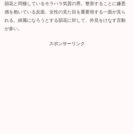
？
韻花と同棲しているモラハラ気質の男。整形することに嫌悪
2.3
感を抱いている反面、女性の見た目を重要視する一面が見ら
父
れる。綺麗になろうとする韻花に対して、外見をけなす言動
親
の
が多い。
呪
縛
スポンサーリンク
は
解
け
る
の
か
…
。
3
『
1
4
歳
で
整