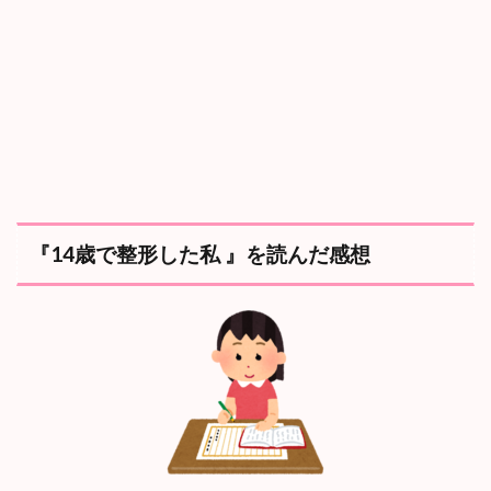
形
し
た
私
』
見
ど
こ
ろ
は
？
3.1
『14歳で整形した私 』を読んだ感想
絵
の
表
現
方
法
が
読
ん
で
い