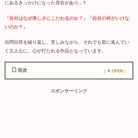
にあるきっかけになった存在があり…？
『
自分はなぜ美しさにこだわるのか？
』『
自分の何がいけな
いのか？
』
自問自答を繰り返し、苦しみながら、それでも前に進んでい
く主人公に、心が打たれる作品となっています。
目次
1
漫
スポンサーリンク
画
『
1
4
歳
で
整
形