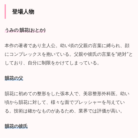
れ
登場人物
な
い
、
整
うみの 韻花(おとか)
形
沼
本作の著者であり主人公。幼い頃の父親の言葉に縛られ、顔
の
恐
にコンプレックスを抱いている。父親や彼氏の言葉を“絶対”と
怖
しており、自分に制限をかけてしまっている。
2.2
そ
韻花の父
の
整
形
韻花に初めての整形をした張本人で、美容整形外科医。幼い
は
頃から韻花に対して、様々な面でプレッシャーを与えてい
“
悪
る。技術は確かなものがあるため、業界では評価が高い。
”
な
韻花の彼氏
の
か