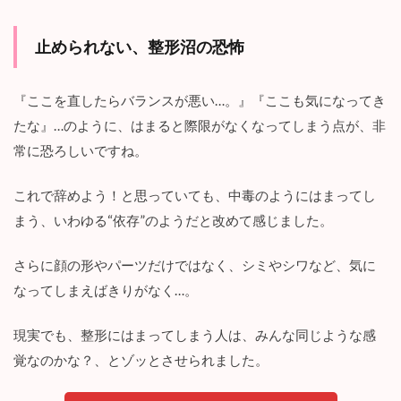
て
引
き
止められない、整形沼の恐怖
込
ま
れ
『ここを直したらバランスが悪い…。』『ここも気になってき
る
！
たな』…のように、はまると際限がなくなってしまう点が、非
常に恐ろしいですね。
3.2
韻
花
これで辞めよう！と思っていても、中毒のようにはまってし
の
まう、いわゆる“依存”のようだと改めて感じました。
今
後
は
さらに顔の形やパーツだけではなく、シミやシワなど、気に
ど
なってしまえばきりがなく…。
う
な
る
現実でも、整形にはまってしまう人は、みんな同じような感
の
か
覚なのかな？、とゾッとさせられました。
？