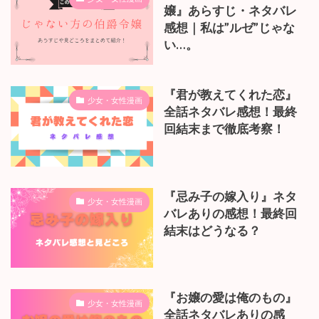
嬢』あらすじ・ネタバレ
感想｜私は”ルゼ”じゃな
い…。
『君が教えてくれた恋』
少女・女性漫画
全話ネタバレ感想！最終
回結末まで徹底考察！
『忌み子の嫁入り』ネタ
少女・女性漫画
バレありの感想！最終回
結末はどうなる？
『お嬢の愛は俺のもの』
少女・女性漫画
全話ネタバレありの感