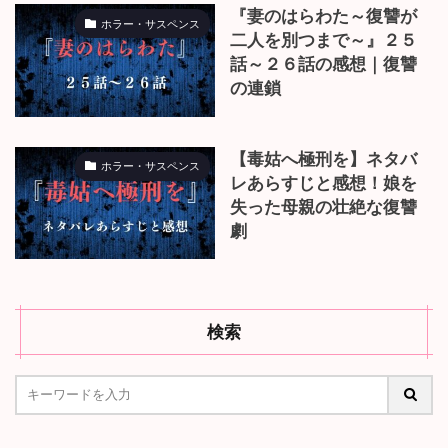
『妻のはらわた～復讐が
ホラー・サスペンス
二人を別つまで～』２５
話～２６話の感想｜復讐
の連鎖
【毒姑へ極刑を】ネタバ
ホラー・サスペンス
レあらすじと感想！娘を
失った母親の壮絶な復讐
劇
検索