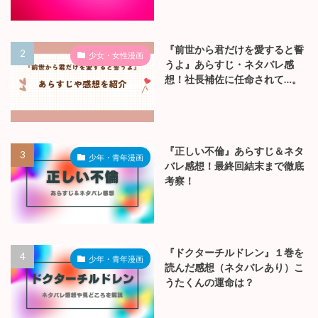
『前世から君だけを愛すると誓
少女・女性漫画
うよ』あらすじ・ネタバレ感
想！社長補佐に任命されて…。
『正しい不倫』あらすじ＆ネタ
少年・青年漫画
バレ感想！最終回結末まで徹底
考察！
『ドクターチルドレン』１巻を
少年・青年漫画
読んだ感想（ネタバレあり）こ
うたくんの運命は？