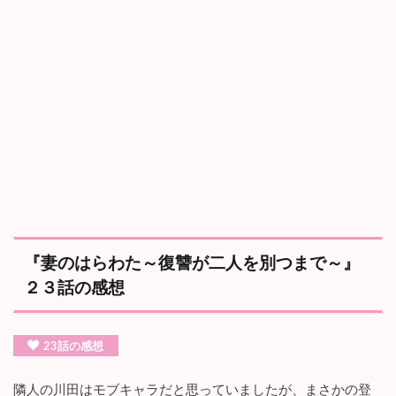
を
別
つ
ま
で
～
』
２
３
話
の
感
想
2
『妻のはらわた～復讐が二人を別つまで～』
『
２３話の感想
妻
の
は
ら
23話の感想
わ
た
隣人の川田はモブキャラだと思っていましたが、まさかの登
～