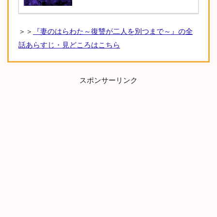
＞＞
『妻のはらわた～復讐が二人を別つまで～』の全
話あらすじ・見どころはこちら
スポンサーリンク