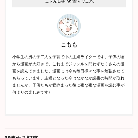
この記事を書いた人
こもも
小学生の男の子二人を子育て中の主婦ライターです。子供の頃
から漫画が大好きで、これまでジャンルを問わずたくさんの漫
画を読んできました。漫画には今も毎日様々な事を勉強させて
もらっています。主婦となった今はなかなか読書の時間が取れ
ませんが、子供たちが寝静まった後に夜な夜な漫画を読む事が
何よりの楽しみです♪