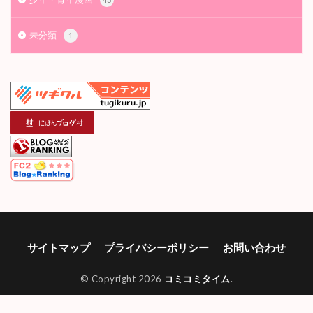
未分類
1
サイトマップ
プライバシーポリシー
お問い合わせ
© Copyright 2026
コミコミタイム
.