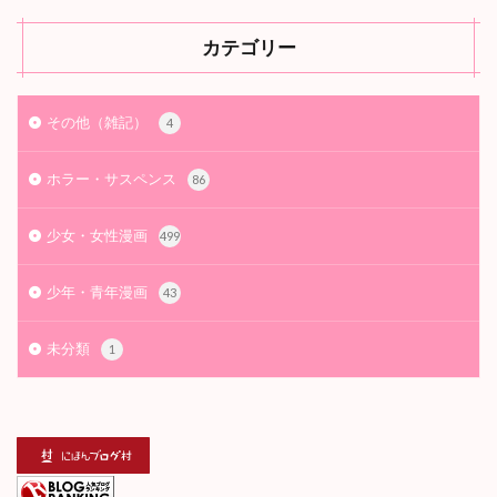
カテゴリー
その他（雑記）
4
ホラー・サスペンス
86
少女・女性漫画
499
少年・青年漫画
43
未分類
1