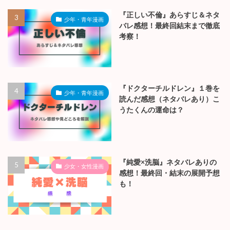
『正しい不倫』あらすじ＆ネタ
少年・青年漫画
バレ感想！最終回結末まで徹底
考察！
『ドクターチルドレン』１巻を
少年・青年漫画
読んだ感想（ネタバレあり）こ
うたくんの運命は？
『純愛×洗脳』ネタバレありの
少女・女性漫画
感想！最終回・結末の展開予想
も！