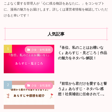
こよなく愛する管理人が「心に残る物語をあなたに。」をコンセプト
に、漫画の魅力をお届けします。詳しくは運営者情報を確認していただ
けると幸いです！
人気記事
『各位、私のことはお構いな
少女・女性漫画
く』あらすじ・見どころ｜作品
の魅力をネタバレ解説！
『前世から君だけを愛すると誓
少女・女性漫画
うよ』あらすじ・ネタバレ感
想！社長補佐に任命されて…。