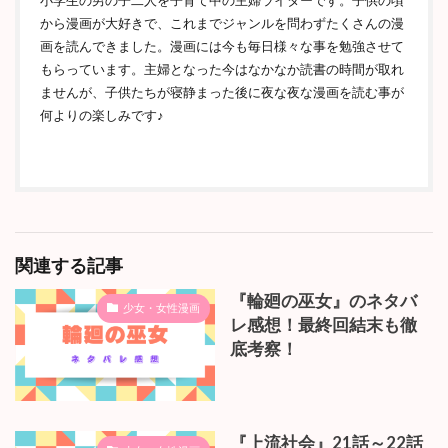
から漫画が大好きで、これまでジャンルを問わずたくさんの漫
画を読んできました。漫画には今も毎日様々な事を勉強させて
もらっています。主婦となった今はなかなか読書の時間が取れ
ませんが、子供たちが寝静まった後に夜な夜な漫画を読む事が
何よりの楽しみです♪
関連する記事
『輪廻の巫女』のネタバ
少女・女性漫画
レ感想！最終回結末も徹
底考察！
『上流社会』21話～22話