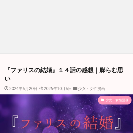
『ファリスの結婚』１４話の感想｜膨らむ思
い
2024年6月20日
2025年10月6日
少女・女性漫画
少女・女性漫画