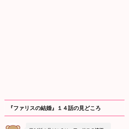
１
４
話
の
見
ど
こ
ろ
2
『
フ
ァ
リ
ス
の
結
婚
』
１
『ファリスの結婚』１４話の見どころ
４
話
の
感