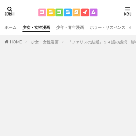
ホーム
少女・女性漫画
少年・青年漫画
ホラー・サスペンス
運
HOME
少女・女性漫画
『ファリスの結婚』１４話の感想｜膨