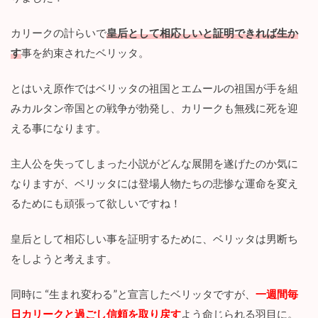
獣
を
カリークの計らいで
皇后として相応しいと証明できれば生か
発
現
す
事を約束されたベリッタ。
す
る
とはいえ原作ではベリッタの祖国とエムールの祖国が手を組
4
みカルタン帝国との戦争が勃発し、カリークも無残に死を迎
ま
と
える事になります。
め
主人公を失ってしまった小説がどんな展開を遂げたのか気に
なりますが、ベリッタには登場人物たちの悲惨な運命を変え
るためにも頑張って欲しいですね！
皇后として相応しい事を証明するために、ベリッタは男断ち
をしようと考えます。
同時に “生まれ変わる”と宣言したベリッタですが、
一週間毎
日カリークと過ごし信頼を取り戻す
よう命じられる羽目に。