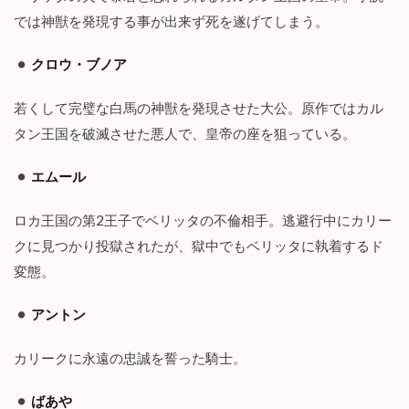
意
では神獣を発現する事が出来ず死を遂げてしまう。
）
2.1
クロウ・ブノア
１
話
若くして完璧な白馬の神獣を発現させた大公。原作ではカル
～
５
タン王国を破滅させた悪人で、皇帝の座を狙っている。
話
の
エムール
感
想
：
ロカ王国の第2王子でベリッタの不倫相手。逃避行中にカリー
ベ
クに見つかり投獄されたが、獄中でもベリッタに執着するド
リ
ッ
変態。
タ
の
アントン
災
難
カリークに永遠の忠誠を誓った騎士。
2.2
６
ばあや
話