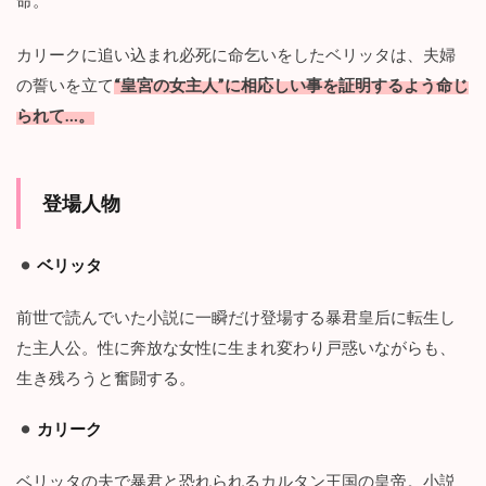
転
生
し
カリークに追い込まれ必死に命乞いをしたベリッタは、夫婦
ま
の誓いを立て
“皇宮の女主人”に相応しい事を証明するよう命じ
し
た
られて…。
】
１
話
～
登場人物
１
５
話
ベリッタ
ま
で
前世で読んでいた小説に一瞬だけ登場する暴君皇后に転生し
の
感
た主人公。性に奔放な女性に生まれ変わり戸惑いながらも、
想
生き残ろうと奮闘する。
（
ネ
タ
カリーク
バ
レ
ベリッタの夫で暴君と恐れられるカルタン王国の皇帝。小説
注