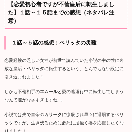
3.1
【恋愛初心者ですが不倫皇后に転生しまし
ベ
た】１話～１５話までの感想（ネタバレ注
リ
ッ
意）
タ
と
カ
リ
１話～５話の感想：
ベリッタの災難
ー
ク
が
恋愛経験の乏しい女性が前世で読んでいた小説の中の性に奔
添
い
放な皇后・
ベリッタ
に転生するという、とんでもない設定に
遂
引き込まれました！
げ
る
しかも不倫相手の
エムール
と愛の逃避行中に転生してしまう
3.2
なんて運がなさすぎますね…。
カ
リ
ー
小説では夫で皇帝の
カリーク
に惨殺され早々に退場するベリ
ク
ッタですが、生き残るために必死に足掻く姿を応援したくな
が
神
りました！