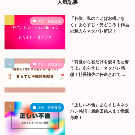
人気記事
『各位、私のことはお構いな
少女・女性漫画
く』あらすじ・見どころ｜作品
の魅力をネタバレ解説！
『前世から君だけを愛すると誓
少女・女性漫画
うよ』あらすじ・ネタバレ感
想！社長補佐に任命されて…。
『正しい不倫』あらすじ＆ネタ
少年・青年漫画
バレ感想！最終回結末まで徹底
考察！