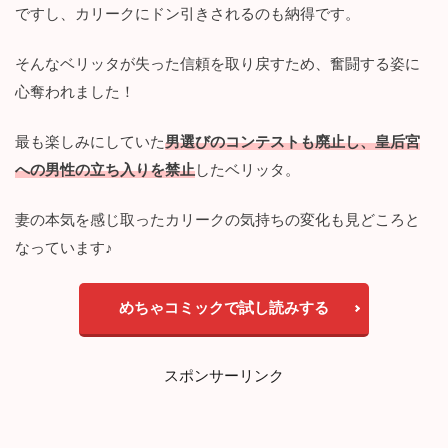
ですし、カリークにドン引きされるのも納得です。
想
：
神
そんなベリッタが失った信頼を取り戻すため、奮闘する姿に
獣
心奪われました！
発
現
の
最も楽しみにしていた
男選びのコンテストも廃止し、皇后宮
条
への男性の立ち入りを禁止
したベリッタ。
件
3
妻の本気を感じ取ったカリークの気持ちの変化も見どころと
考
察
なっています♪
【
恋
愛
めちゃコミックで試し読みする
初
心
者
スポンサーリンク
で
す
が
不