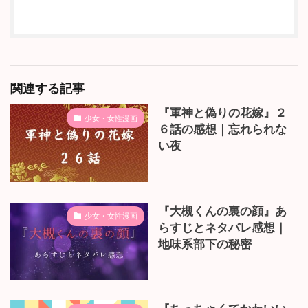
関連する記事
『軍神と偽りの花嫁』２
少女・女性漫画
６話の感想｜忘れられな
い夜
『大槻くんの裏の顔』あ
少女・女性漫画
らすじとネタバレ感想｜
地味系部下の秘密