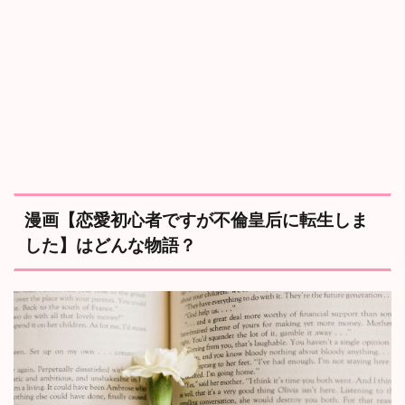
転
生
し
ま
し
た
】
は
ど
ん
な
物
語
漫画【恋愛初心者ですが不倫皇后に転生しま
？
した】はどんな物語？
1.1
あ
ら
す
じ
1.2
登
場