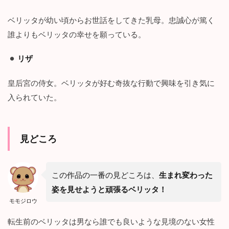
～
１
ベリッタが幼い頃からお世話をしてきた乳母。忠誠心が篤く
０
誰よりもベリッタの幸せを願っている。
話
の
感
リザ
想
：
皇后宮の侍女。ベリッタが好む奇抜な行動で興味を引き気に
宿
敵
入られていた。
の
登
場
見どころ
2.3
１
１
話
この作品の一番の見どころは、
生まれ変わった
～
姿を見せようと頑張るベリッタ！
１
５
モモジロウ
話
の
転生前のベリッタは男なら誰でも良いような見境のない女性
感