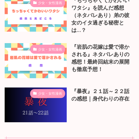
『ちっちゃくてかわいい
少女・女性漫画
ワタシ』を読んだ感想
（ネタバレあり）弟の彼
女のイタ過ぎる秘密と
は…？
『岩肌の花嫁は愛で溶か
少女・女性漫画
される』ネタバレありの
感想！最終回結末の展開
も徹底予想！
『暴夜』２１話～２２話
少女・女性漫画
の感想｜身代わりの存在