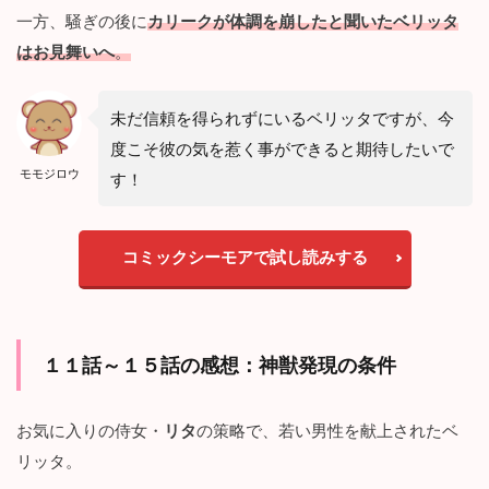
一方、騒ぎの後に
カリークが体調を崩したと聞いたベリッタ
はお見舞いへ
。
未だ信頼を得られずにいるベリッタですが、今
度こそ彼の気を惹く事ができると期待したいで
モモジロウ
す！
コミックシーモアで試し読みする
１１話～１５話の感想：
神獣発現の条件
お気に入りの侍女・
リタ
の策略で、若い男性を献上されたベ
リッタ。