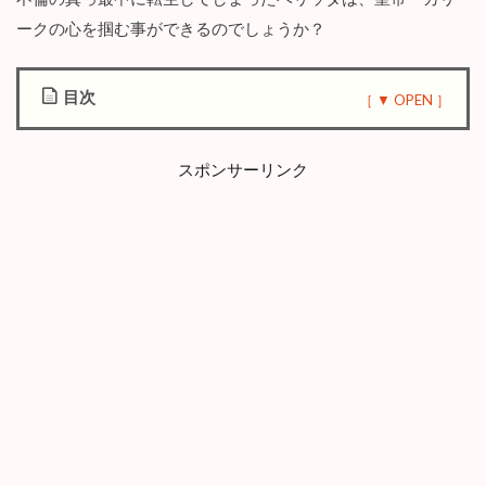
ークの心を掴む事ができるのでしょうか？
目次
1
漫
スポンサーリンク
画
【
恋
愛
初
心
者
で
す
が
不
倫
皇
后
に