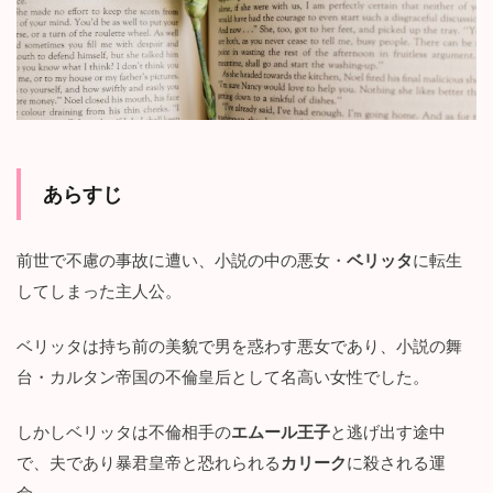
人
物
1.3
見
ど
こ
ろ
2
あらすじ
【
恋
愛
前世で不慮の事故に遭い、小説の中の悪女・
ベリッタ
に転生
初
してしまった主人公。
心
者
で
ベリッタは持ち前の美貌で男を惑わす悪女であり、小説の舞
す
台・カルタン帝国の不倫皇后として名高い女性でした。
が
不
倫
しかしベリッタは不倫相手の
エムール王子
と逃げ出す途中
皇
后
で、夫であり暴君皇帝と恐れられる
カリーク
に殺される運
に
命。