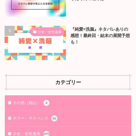
『純愛×洗脳』ネタバレありの
少女・女性漫画
感想！最終回・結末の展開予想
も！
カテゴリー
その他（雑記）
4
ホラー・サスペンス
86
少女・女性漫画
499