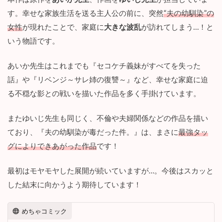
作
す。幸せな家族生活を送る主人公の前に、突然
“夫の幼馴染”の
品
？
女性
が現れたことで、家庭に
大きな波乱
が訪れてしまう…！と
いう物語です。
2
『
夫
あいか先生はこれまでも『セコケチ義妹がすべてを失った
の
話』や『リベンジ～サレ姉の復讐～』など、幸せな家庭に迫
幼
馴
る不穏な影との戦いを描いた作品を多く手掛けています。
染
が
またゆいじ先生も同じく、不倫や夫婦関係などの作品を描い
毒
だ
ており、『夫の幼馴染が毒だった件。』は、まさに
最強タッ
っ
グによりできあがった作品
です！
た
件
。
最初はモヤモヤした展開が続いていますが…。今後はスカッと
ー
あ
した結末に向かうよう期待しています！
な
た
めちゃコミック
の
夫