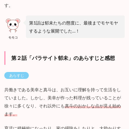
さ
す。
い
ー
』
第1話は郁未たちの態度に、最後までモヤモヤ
見
するような展開でした…！
ど
こ
モモコ
ろ
3.1
第２話「パラサイト郁未」のあらすじと感想
夫
婦
・
幼
あらすじ
馴
染
共働きである美幸と真斗は、お互いに理解を持って生活をし
・
義
ていました。しかし、美幸が作った料理が残っていることが
実
徐々に多くなり、それ以外にも
真斗のおかしな点が見え始め
家
の
ます。
関
係
育児に積極的になったり、家の掃除をしたりと、大助かりす
性