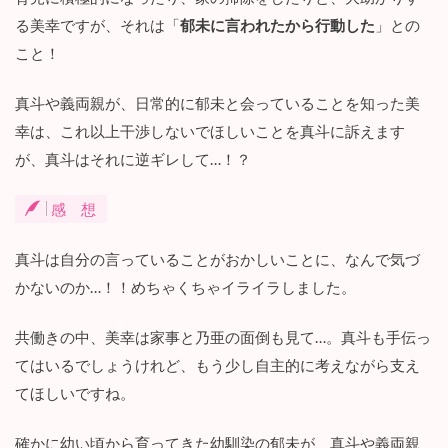
が
る美幸ですが、それは「
郁未に言われたから行動した
」との
リ
こと！
ア
ル
…
真斗や義両親が、日常的に郁未と会っていることを知った美
！
幸は、これ以上干渉しないでほしいことを真斗に訴えます
3.2
が、真斗はそれに逆ギレして…！？
ス
カ
ッ
感 想
と
し
真斗は自分の言っていることがおかしいことに、なんで気づ
た
結
かないのか…！！めちゃくちゃイライラしました。
末
の
期
共働きの中、美幸は家事と乃亜の面倒も見て…。真斗も手伝っ
待
てはいるでしょうけれど、もう少し自主的に考えながら支え
が
てほしいですね。
ふ
く
ら
確かに幼い頃から育ってきた幼馴染の郁未が、真斗や義両親