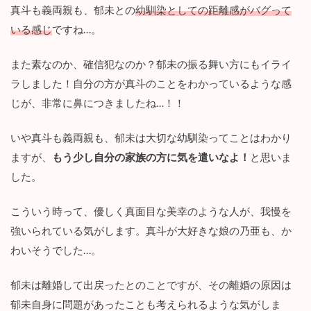
夫
真斗も義両親も、郁未との
幼馴染としての距離感がバグって
の
いる感じ
ですね…。
幼
馴
染
また素なのか、確信犯なのか？郁未の振る舞い方にもイライ
が
ラしました！自分の方が真斗のことをわかっているような感
毒
だ
じが、非常に鼻につきましたね…！！
っ
た
いや真斗も義両親も、郁未は大切な幼馴染ってことはわかり
件
。
ますが、
もう少し自分の家族の方に気を遣いなよ！
と思いま
ー
した。
あ
な
た
こういう時って、優しく真面目な美幸のような人が、我慢を
の
夫
強いられている気がします。真斗が大好きな娘の乃亜も、か
、
わいそうでした…。
返
し
て
郁未は離婚して出戻ったとのことですが、その離婚の原因は
く
郁未自身に問題があったことも考えられるような気がしま
だ