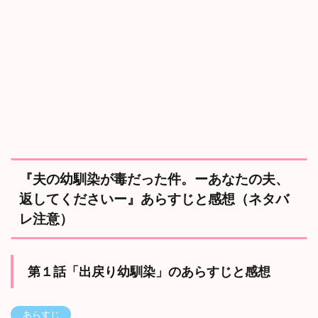
意
）
2.1
第
１
話
「
出
戻
り
幼
馴
染
『夫の幼馴染が毒だった件。ーあなたの夫、
」
返してくださいー』あらすじと感想（ネタバ
の
あ
レ注意）
ら
す
じ
と
第１話「出戻り幼馴染」のあらすじと感想
感
想
あらすじ