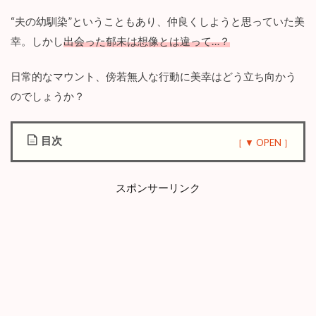
“夫の幼馴染”ということもあり、仲良くしようと思っていた美
幸。しかし
出会った郁未は想像とは違って…？
日常的なマウント、傍若無人な行動に美幸はどう立ち向かう
のでしょうか？
目次
1
漫
スポンサーリンク
画
『
夫
の
幼
馴
染
が
毒