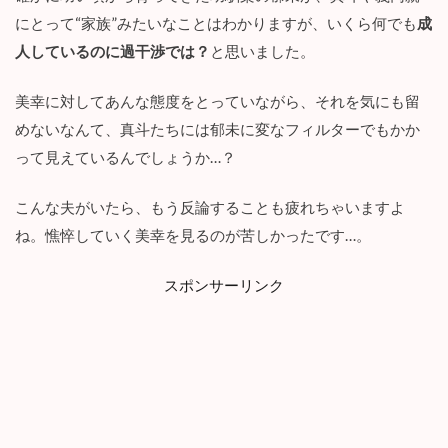
む
！
にとって“家族”みたいなことはわかりますが、いくら何でも
成
人しているのに過干渉では？
と思いました。
4
ま
と
美幸に対してあんな態度をとっていながら、それを気にも留
め
めないなんて、真斗たちには郁未に変なフィルターでもかか
って見えているんでしょうか…？
こんな夫がいたら、もう反論することも疲れちゃいますよ
ね。憔悴していく美幸を見るのが苦しかったです…。
スポンサーリンク