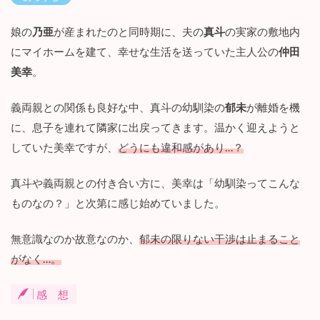
2.2
第
２
娘の
乃亜
が産まれたのと同時期に、夫の
真斗
の実家の敷地内
話
にマイホームを建て、幸せな生活を送っていた主人公の
仲田
「
パ
美幸
。
ラ
サ
義両親との関係も良好な中、真斗の幼馴染の
郁未
が離婚を機
イ
ト
に、息子を連れて隣家に出戻ってきます。温かく迎えようと
郁
していた美幸ですが、
どうにも違和感があり…？
未
」
の
真斗や義両親との付き合い方に、美幸は「幼馴染ってこんな
あ
ものなの？」と次第に感じ始めていました。
ら
す
じ
無意識なのか故意なのか、
郁未の限りない干渉は止まること
と
がなく…。
感
想
感 想
3
『