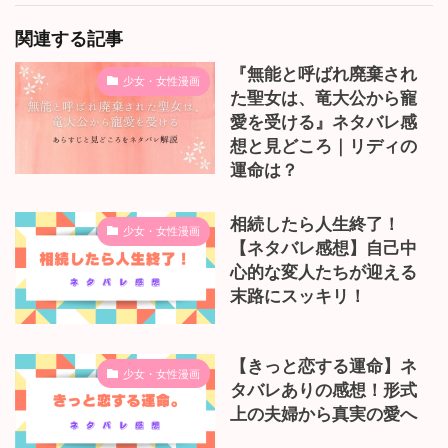
関連する記事
『無能と呼ばれ廃棄され
少女・女性漫画
た聖女は、竜大公から寵
愛を受ける』ネタバレ感
想と見どころ｜リディの
運命は？
相続したら人生終了！
少女・女性漫画
【ネタバレ感想】自己中
心的な変人たちが迎える
末路にスッキリ！
【きっと恋する運命】ネ
少女・女性漫画
タバレありの感想！形式
上の夫婦から真実の愛へ