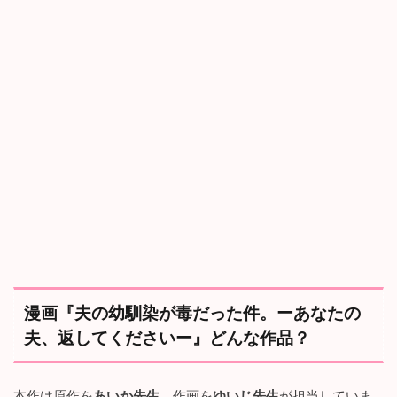
だ
っ
た
件
。
ー
あ
な
た
の
夫
、
返
し
て
く
だ
さ
い
漫画『夫の幼馴染が毒だった件。ーあなたの
ー
夫、返してくださいー』どんな作品？
』
ど
ん
な
本作は原作を
あいか先生
、作画を
ゆいじ先生
が担当していま