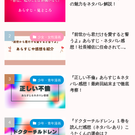
の魅力をネタバレ解説！
『前世から君だけを愛すると誓
少女・女性漫画
うよ』あらすじ・ネタバレ感
想！社長補佐に任命されて…。
『正しい不倫』あらすじ＆ネタ
少年・青年漫画
バレ感想！最終回結末まで徹底
考察！
『ドクターチルドレン』１巻を
少年・青年漫画
読んだ感想（ネタバレあり）こ
うたくんの運命は？