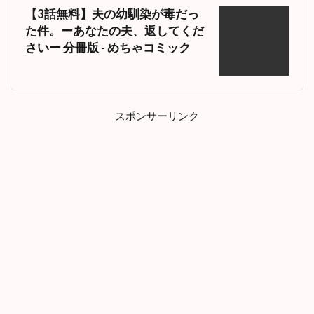
、
【3話無料】夫の幼馴染が毒だっ
返
た件。ーあなたの夫、返してくだ
し
さいー 分冊版 - めちゃコミック
て
く
だ
さ
い
スポンサーリンク
ー
』
あ
ら
す
じ
と
感
想
（
ネ
タ
バ
レ
注