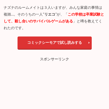
“
ナズナ
”は、これまで運に恵まれない人生でした。両親を事故
ろ
①
で亡くし、叔母の家で生活していましたが、
第九学園
に入学
：
することが決まります。
殺
し
合
第九学園は、３年間自宅に帰れないどころか、外部との連絡
い
は遮断され、さらには日本の領土外ということもあり法律も
に
な
通用しません。最悪な学校かと思いきや、在校生は不気味な
る
ほど、幸せそうな顔をしています。
の
か
…
ナズナのルームメイトは３人いますが、みんな家庭の事情は
4.2
複雑…。そのうちの一人“
リエコ
”が、「
この学校は卒業試験と
見
して、殺し合いのサバイバルゲームがある
」と噂を教えてく
ど
こ
れたのです。
ろ
②
：
コミックシーモアで試し読みする
真
相