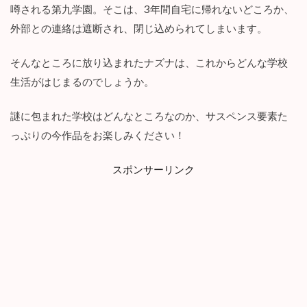
だれが何を隠そうとしているのか、なぜ卒業率が10％なの
か、卒業試験もふくめて、真相が気になるところです。
まとめ
運の悪い人生を送っていたナズナが入学した学校は、優秀と
噂される第九学園。そこは、3年間自宅に帰れないどころか、
外部との連絡は遮断され、閉じ込められてしまいます。
そんなところに放り込まれたナズナは、これからどんな学校
生活がはじまるのでしょうか。
謎に包まれた学校はどんなところなのか、サスペンス要素た
っぷりの今作品をお楽しみください！