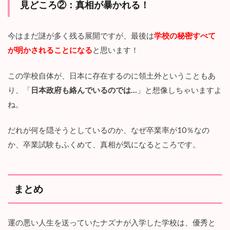
まだ入学したばかりのナズナ達ですが、「卒業試験にはサバ
イバルゲームがある」と噂されているので、
同級生たちと殺
し合いが始まる
と思います。
生きるためには、だれかを殺すしかない状況になりそうなの
で、その時ナズナ達はどんな決断をするのでしょうか。
見どころ②：真相が暴かれる！
今はまだ謎が多く残る展開ですが、最後は
学校の秘密すべて
が明かされることになる
と思います！
この学校自体が、日本に存在するのに領土外ということもあ
り、「
日本政府も絡んでいるのでは…
」と想像しちゃいますよ
ね。