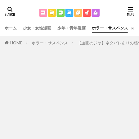
ホーム
少女・女性漫画
少年・青年漫画
ホラー・サスペンス
運
HOME
ホラー・サスペンス
【血園のジヤ】ネタバレありの感