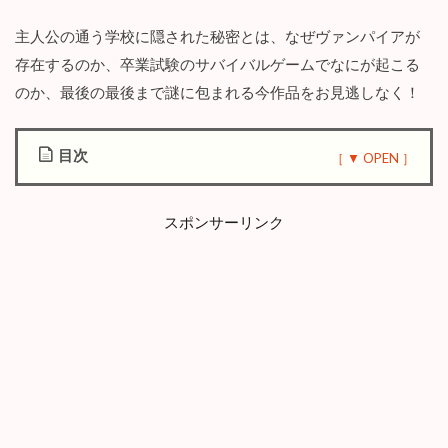
主人公の通う学校に隠された秘密とは、なぜヴァンパイアが
存在するのか、卒業試験のサバイバルゲームでなにが起こる
のか、最後の最後まで謎に包まれる今作品をお見逃しなく！
目次
1
漫
スポンサーリンク
画
「
血
園
の
ジ
ヤ
」
の
作
品
情