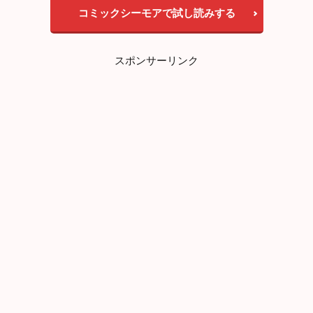
め
の
物語は、ヴァンパイアが登場するようですが、ただのヴァン
学
パイア作品ではない！
主人公が通う学校に秘密が隠されてい
校
！
る
ようですが、サスペンスとミステリーを同時に味わえるス
？
トーリーとなっています。
3.2
不
卒業試験にサバイバルゲーム！生きて卒業することはできる
気
のか、謎に包まれた学園ストーリーをぜひお楽しみください♪
味
な
学
校
コミックシーモアで試し読みする
3.3
生
スポンサーリンク
き
て
は
帰
れ
な
い