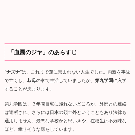
…
4
「
血
園
の
ジ
ヤ
」
の
見
ど
こ
ろ
を
ご
紹
介
！
4.1
「血園のジヤ」のあらすじ
見
ど
こ