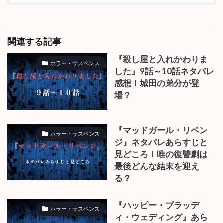
みか
三度の飯より漫画好き！漫画で一日がはじまり、漫画で一日が
終わるといっても過言ではないほど、漫画にドップリつかって
生活中。女性漫画・TL漫画・ファンタジー作品が大好物です
が、特に「イケメン溺愛ストーリー」を主食に生きていま
す。“人生の休憩時間”になれる作品を紹介できるよう頑張って
いきます！
関連する記事
『殺し屋と入れかわりま
ホラー・サスペンス
した』9話～10話ネタバレ
感想！城田の弟分が登
場？