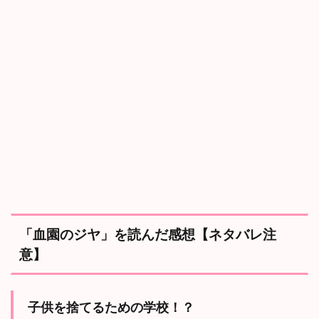
が
スポンサーリンク
暴
か
れ
る
！
5
ま
と
め