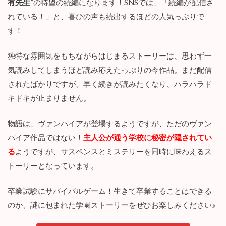
を
読
ん
だ
感
想
【
ネ
タ
バ
「血園のジヤ」は、大人気漫画「血海のノア」の漫画家“
里美
レ
注
有先生
”の待望の続編になります！SNSでは、「続編が配信さ
意
れている！」と、喜びの声も続出するほどの人気っぷりで
】
す！
3.1
子
供
独特な雰囲気をもちながらはじまるストーリーは、思わず一
を
気読みしてしまうほど読み応えたっぷりの今作品。まだ配信
捨
て
されたばかりですが、早く続きが読みたくなり、ハラハラド
る
キドキが止まりません。
た