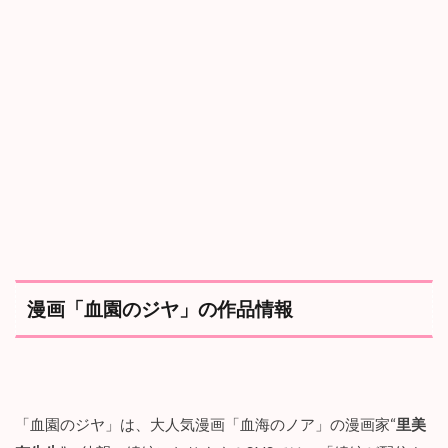
報
2
「
血
園
の
ジ
ヤ
」
の
あ
ら
す
じ
漫画「血園のジヤ」の作品情報
3
「
血
園
の
ジ
ヤ
」