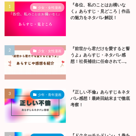
モモジロウ
はじめまして！管理人のモモジロウと申します。このブログでは、本を
こよなく愛する管理人が「心に残る物語をあなたに。」をコンセプト
に、漫画の魅力をお届けします。詳しくは運営者情報を確認していただ
けると幸いです！
人気記事
『各位、私のことはお構いな
少女・女性漫画
く』あらすじ・見どころ｜作品
の魅力をネタバレ解説！
『前世から君だけを愛すると誓
少女・女性漫画
うよ』あらすじ・ネタバレ感
想！社長補佐に任命されて…。