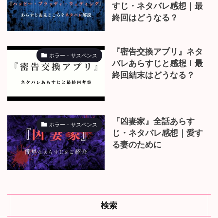
『マッドガール・リベン
ホラー・サスペンス
ジ』ネタバレあらすじと
見どころ！唯の復讐劇は
最後どんな結末を迎え
る？
『ハッピー・ブラッデ
ホラー・サスペンス
ィ・ウェディング』あら
すじ・ネタバレ感想｜最
終回はどうなる？
『密告交換アプリ』ネタ
ホラー・サスペンス
バレあらすじと感想！最
終回結末はどうなる？