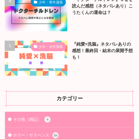
『正しい不倫』あらすじ＆ネタ
少年・青年漫画
バレ感想！最終回結末まで徹底
考察！
『ドクターチルドレン』１巻を
少年・青年漫画
読んだ感想（ネタバレあり）こ
うたくんの運命は？
『純愛×洗脳』ネタバレありの
少女・女性漫画
感想！最終回・結末の展開予想
も！