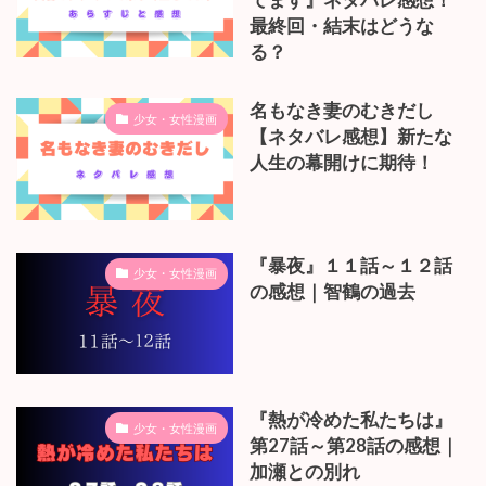
てます』ネタバレ感想！
最終回・結末はどうな
る？
名もなき妻のむきだし
少女・女性漫画
【ネタバレ感想】新たな
人生の幕開けに期待！
『暴夜』１１話～１２話
少女・女性漫画
の感想｜智鶴の過去
『熱が冷めた私たちは』
少女・女性漫画
第27話～第28話の感想｜
加瀬との別れ