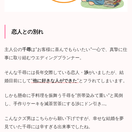
最
終
回
結
末
の
恋人との別れ
展
開
を
主人公の
千尋
は“お客様に喜んでもらいたい”一心で、真摯に仕
予
事に取り組むウエディングプランナー。
想
！
3.1
そんな千尋には長年交際している恋人・
渉
がいましたが、結
千
婚目前にして
“
他に好きな人ができた
”
とフラれてしまいます。
尋
と
篠
しかも懸命に手料理を振舞う千尋を“所帯染みて重い”と罵倒
田
し、手作りケーキを滅茶苦茶にする渉にドン引き…。
が
最
高
こんなクズ男はこちらから願い下げですが、幸せな結婚を夢
の
見ていた千尋には辛すぎる出来事でしたね。
式