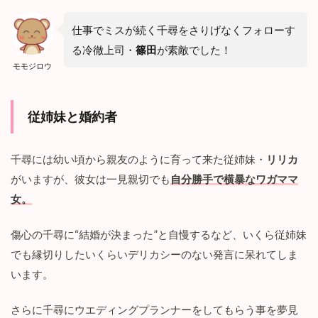
を
挙
仕事でミスが続く千尋をさりげなくフォローす
げ
る
る冷徹上司・
篠田
が素敵でした！
モモジロウ
3.2
リ
リ
カ
従姉妹と婚約者
が
破
滅
千尋には幼い頃から親友のように育って来た従姉妹・
リリカ
す
る
がいますが、彼女は一見親切でも
自分勝手で横暴なワガママ
女。
4
『
冷
傷心の千尋に“結婚が決まった”と自慢するなど、いくら従姉妹
徹
でも縁切りしたいくらいデリカシーのない発言に呆れてしま
上
司
います。
と
式
さらに千尋にウエディングプランナーをしてもらう事を夢見
場