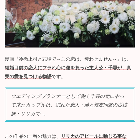
『
冷
徹
上
司
と
式
場
で
～
漫画『冷徹上司と式場で～この恋は、奪わせません～』は、
こ
結婚目前の恋人にフラれ心に傷を負った主人公・千尋が、真
の
恋
実の愛を見つける物語
です。
は
、
奪
ウエディングプランナーとして働く千尋の元にやっ
わ
て来たカップルは、別れた恋人・渉と親友同然の従姉
せ
ま
妹・リリカで…。
せ
ん
～
』
この作品の一番の魅力は、
リリカのアピールに動じる事な