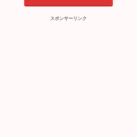
れ
2.2
従
スポンサーリンク
姉
妹
と
婚
約
者
2.3
婚
約
解
消
2.4
更
な
る
獲
物
3