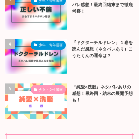
少年・青年漫画
バレ感想！最終回結末まで徹底
考察！
『ドクターチルドレン』１巻を
少年・青年漫画
読んだ感想（ネタバレあり）こ
うたくんの運命は？
『純愛×洗脳』ネタバレありの
少女・女性漫画
感想！最終回・結末の展開予想
も！