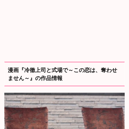
、
奪
わ
せ
ま
せ
ん
～
』
の
作
品
情
漫画『冷徹上司と式場で～この恋は、奪わせ
報
ません～』の作品情報
2
【
ネ
タ
バ
レ
注
意
】