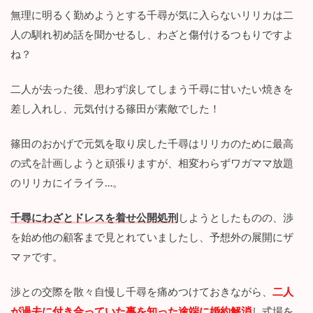
め
無理に明るく勤めようとする千尋が気に入らないリリカは二
人の馴れ初め話を聞かせるし、わざと傷付けるつもりですよ
ね？
二人が去った後、思わず涙してしまう千尋に甘いたい焼きを
差し入れし、元気付ける篠田が素敵でした！
篠田のおかげで元気を取り戻した千尋はリリカのために最高
の式を計画しようと頑張りますが、相変わらずワガママ放題
のリリカにイライラ…。
千尋にわざとドレスを着せ公開処刑
しようとしたものの、渉
を始め他の顧客まで見とれていましたし、予想外の展開にザ
マァです。
渉との交際を散々自慢し千尋を痛めつけておきながら、
二人
が過去に付き合っていた事を知った途端に婚約解消
し式場を