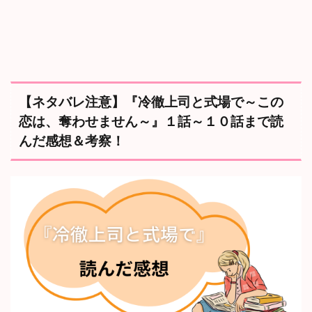
『
冷
徹
上
司
と
式
【ネタバレ注意】『冷徹上司と式場で～この
場
で
恋は、奪わせません～』１話～１０話まで読
～
んだ感想＆考察！
こ
の
恋
は
、
奪
わ
せ
ま
せ
ん
～
』