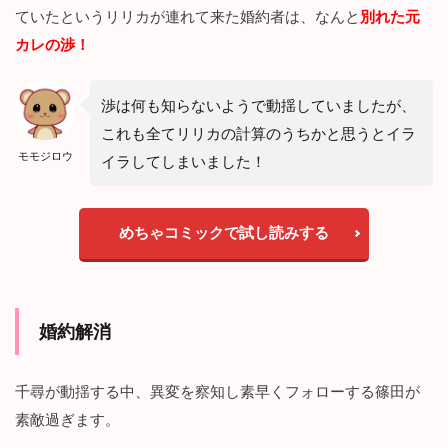
で
ていたというリリカが連れて来た婚約者は、なんと
別れた元
～
カレの渉！
こ
の
恋
は
渉は何も知らないようで動揺していましたが、
、
これも全てリリカの計算のうちかと思うとイラ
奪
モモジロウ
わ
イラしてしまいました！
せ
ま
せ
めちゃコミックで試し読みする
ん
～
』
の
見
婚約解消
ど
こ
ろ
千尋が動揺する中、異変を察知し素早くフォローする篠田が
5
素敵過ぎます。
ま
と