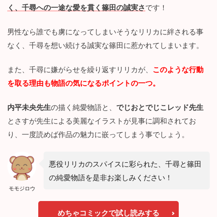
１
く、千尋への一途な愛を貫く篠田の誠実さ
です！
話
～
１
男性なら誰でも虜になってしまいそうなリリカに絆される事
０
なく、千尋を想い続ける誠実な篠田に惹かれてしまいます。
話
ま
で
また、千尋に嫌がらせを繰り返すリリカが、
このような行動
読
を取る理由も物語の気になるポイントの一つ。
ん
だ
感
内平未央先生
の描く純愛物語と、
でじおとでじこレッド先生
想
とさすが先生による美麗なイラストが見事に調和されてお
＆
考
り、一度読めば作品の魅力に嵌ってしまう事でしょう。
察
！
2.1
悪役リリカのスパイスに彩られた、千尋と篠田
恋
の純愛物語を是非お楽しみください！
人
モモジロウ
と
の
別
めちゃコミックで試し読みする