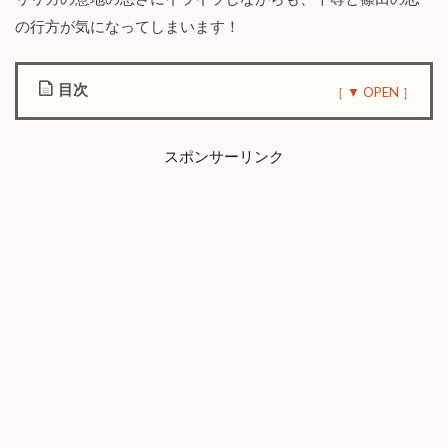
の行方が気になってしまいます！
目次
1
漫
スポンサーリンク
画
『
冷
徹
上
司
と
式
場
で
～
こ
の
恋
は