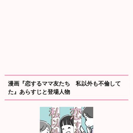
外
も
不
倫
し
て
た
』
あ
ら
す
じ
と
登
場
漫画『恋するママ友たち 私以外も不倫して
人
た』あらすじと登場人物
物
1.1
あ
ら
す
じ