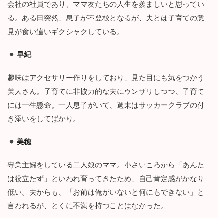
会社の社員であり、ママ友たちの人生を羨ましいと思ってい
さ
い
る。ある日突然、息子が不登校となるが、夫とは子育ての意
キ
見が食い違いギクシャクしている。
ッ
カ
ケ
早紀
2.2
趣味はアクセサリー作りをしており、見た目にも気をつかう
ド
ロ
美人さん。子育てに非協力的な夫にウンザリしつつ、子育て
沼
には一生懸命。一人息子がいて、週末はサッカークラブの付
不
倫
き添いをしてばかり。
に
ド
美穂
ッ
プ
リ
専業主婦をしている二人娘のママ。小さいころから「あんた
…
は役立たず」といわれ育ってきたため、自己肯定感がかなり
2.3
低い。夫からも、「お前は俺がいないと何にもできない」と
不
言われるが、とくに不満を持つことはなかった。
倫
で