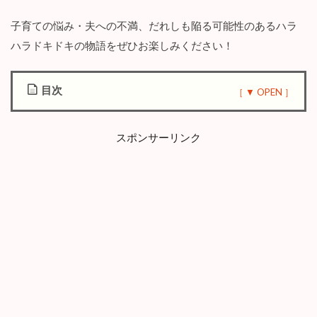
子育ての悩み・夫への不満、だれしも陥る可能性のあるハラ
ハラドキドキの物語をぜひお楽しみください！
目次
1
漫
スポンサーリンク
画
『
恋
す
る
マ
マ
友
た
ち
私
以