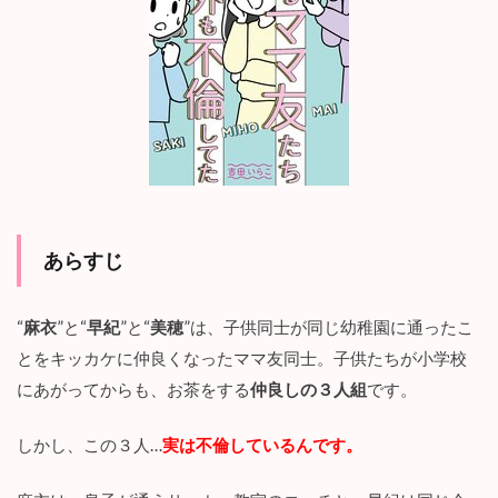
1.2
登
場
人
物
2
『
恋
す
る
マ
マ
あらすじ
友
た
ち
“
麻衣
”と“
早紀
”と“
美穂
”は、子供同士が同じ幼稚園に通ったこ
とをキッカケに仲良くなったママ友同士。子供たちが小学校
私
以
にあがってからも、お茶をする
仲良しの３人組
です。
外
も
しかし、この３人…
実は不倫しているんです。
不
倫
し