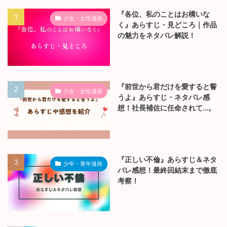
『各位、私のことはお構いな
少女・女性漫画
く』あらすじ・見どころ｜作品
の魅力をネタバレ解説！
『前世から君だけを愛すると誓
少女・女性漫画
うよ』あらすじ・ネタバレ感
想！社長補佐に任命されて…。
『正しい不倫』あらすじ＆ネタ
少年・青年漫画
バレ感想！最終回結末まで徹底
考察！