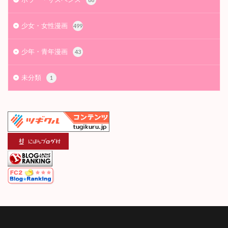
少女・女性漫画
499
少年・青年漫画
43
未分類
1