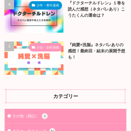
『ドクターチルドレン』１巻を
少年・青年漫画
読んだ感想（ネタバレあり）こ
うたくんの運命は？
『純愛×洗脳』ネタバレありの
少女・女性漫画
感想！最終回・結末の展開予想
も！
カテゴリー
その他（雑記）
4
ホラー・サスペンス
86