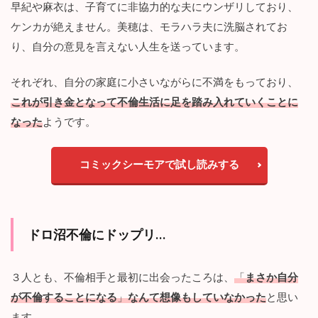
早紀や麻衣は、子育てに非協力的な夫にウンザリしており、
を
ケンカが絶えません。美穂は、モラハラ夫に洗脳されてお
も
別
り、自分の意見を言えない人生を送っています。
れ
る
こ
それぞれ、自分の家庭に小さいながらに不満をもっており、
と
これが引き金となって不倫生活に足を踏み入れていくことに
に
な
なった
ようです。
る
3.2
コミックシーモアで試し読みする
だ
れ
も
幸
せ
ドロ沼不倫にドップリ…
に
な
れ
３人とも、不倫相手と最初に出会ったころは、
「
まさか自分
な
い
が不倫することになる
」
なんて想像もしていなかった
と思い
ます。
4