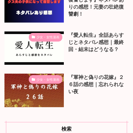
りの感想！元妻の壮絶復
讐劇！
『愛人転生』全話あらす
少女・女性漫画
じとネタバレ感想｜最終
回・結末はどうなる？
『軍神と偽りの花嫁』２
少女・女性漫画
６話の感想｜忘れられな
い夜
検索