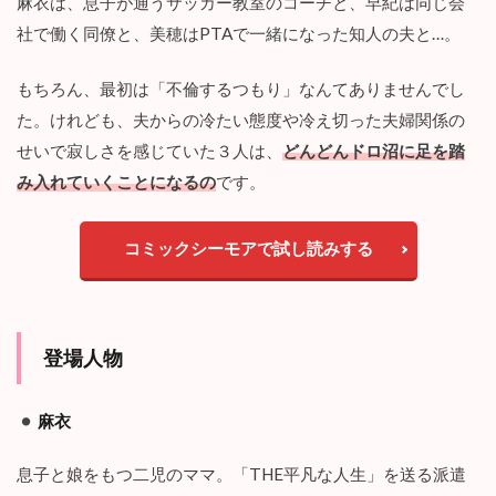
麻衣は、息子が通うサッカー教室のコーチと、早紀は同じ会
て
社で働く同僚と、美穂はPTAで一緒になった知人の夫と…。
た
』
を
もちろん、最初は「不倫するつもり」なんてありませんでし
読
ん
た。けれども、夫からの冷たい態度や冷え切った夫婦関係の
だ
せいで寂しさを感じていた３人は、
どんどんドロ沼に足を踏
感
想
み入れていくことになるの
です。
(
ネ
タ
コミックシーモアで試し読みする
バ
レ
あ
り
)
登場人物
2.1
不
麻衣
倫
す
る
息子と娘をもつ二児のママ。「THE平凡な人生」を送る派遣
小