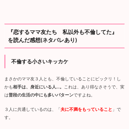
私
以
外
も
『恋するママ友たち 私以外も不倫してた』
不
倫
を読んだ感想(ネタバレあり)
し
て
た
』
不倫する小さいキッカケ
最
終
回
まさかのママ友３人とも、不倫していることにビックリ！し
結
かも
相手は、身近にいる人…。
これは、あり得なさそうで、実
末
は
は
普段の生活の中にも多いパターン
ですよね。
？
3.1
３人に共通しているのは、「
夫に不満をもっていること
」で
不
す。
倫
相
手