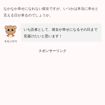
なかなか幸せになれない彼女ですが、いつかは本当に幸せと
言える日が来るのでしょうか。
いち読者として、彼女が幸せになるその日まで
見届けたいと思います！
モモジロウ
スポンサーリンク