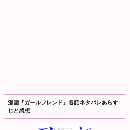
』
各
話
ネ
タ
バ
レ
あ
ら
す
じ
と
感
想
1.1
１
話
の
漫画『ガールフレンド』各話ネタバレあらす
あ
じと感想
ら
す
じ
と