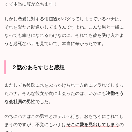
くて本当に腹が立ちます！
しかし恋愛に対する価値観がバグってしまっているハナは、
それを愛だと勘違いしてまうんですよね。こんな男と一緒に
なっても幸せになれるわけなのに、それでも彼を受け入れよ
うと必死なハナを見ていて、本当に辛かったです。
２話のあらすじと感想
またしても彼氏に水をぶっかけられ一方的にフラれてしまっ
たハナ。そんな彼女が次に出会ったのは、いかにも
冷徹そう
な会社員の男性
でした。
のちにハナはこの男性とホテルへ行き、おもちゃにされてし
まうのですが、不覚にもハナは
そこに愛を見出してしまう
の