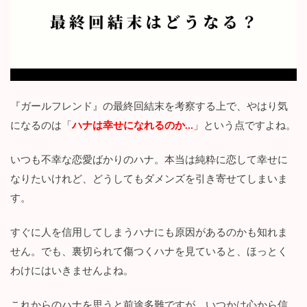
『ガールフレンド』の最終回結末を考察する上で、やはり気
になるのは「
ハナは幸せになれるのか…
」という点ですよね。
いつも不幸な恋愛ばかりのハナ。本当は純粋に恋して幸せに
なりたいけれど、どうしてもダメンズを引き寄せてしまいま
す。
すぐに人を信用してしまうハナにも原因があるのかも知れま
せん。でも、裏切られて傷つくハナを見ていると、ほっとく
わけにはいきませんよね。
これからのハナを思うと前途多難ですが、いつかは心から信