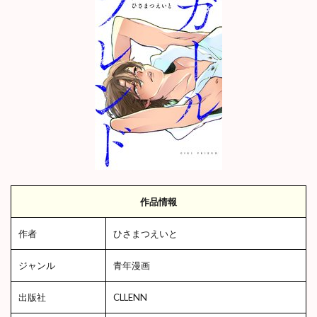
感
想
1.2
２
話
の
あ
ら
す
じ
と
感
想
1.3
作品情報
３
話
作者
ひさまつえいと
の
あ
ジャンル
青年漫画
ら
す
じ
出版社
CLLENN
と