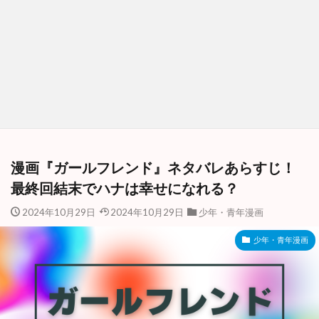
漫画『ガールフレンド』ネタバレあらすじ！
最終回結末でハナは幸せになれる？
2024年10月29日
2024年10月29日
少年・青年漫画
少年・青年漫画