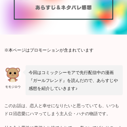
※本ページはプロモーションが含まれています
今回はコミックシーモアで先行配信中の漫画
『ガールフレンド』を読んだので、あらすじや
モモジロウ
感想を紹介していきます♪
このお話は、恋人と幸せになりたいと思っていても、いつも
ドロ沼恋愛にハマってしまう主人公・ハナの物語です。