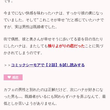
です。
今までにない快感を味わったハナは、すっかり彼の虜になっ
ていました。そして” これこそが幸せ ”だと感じていたハナで
すが、実は男性は既婚者でした。
街で偶然、彼と奥さんが幸せそうに歩いてる姿を目の当たり
にしたハナは、またしても
独りよがりの恋だった
ことに気づ
かされてしまうのです。
＞＞
コミックシーモアで【２話】を試し読みする
感想
カフェの男性と別れたのは正解だけど、次にハナが好きにな
った男も…。既婚者がいるにも関わらずハナを弄ぶなんて、最
低としか言いようがありません。