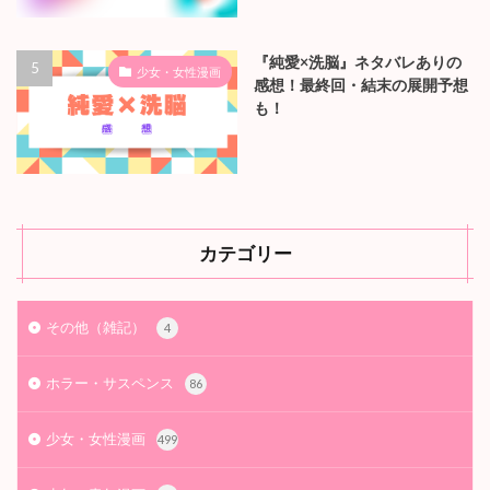
『純愛×洗脳』ネタバレありの
少女・女性漫画
感想！最終回・結末の展開予想
も！
カテゴリー
その他（雑記）
4
ホラー・サスペンス
86
少女・女性漫画
499