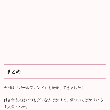
まとめ
今回は『ガールフレンド』を紹介してきました！
付き合う人はいつもダメな人ばかりで、傷ついてばかりいる
主人公・ハナ。