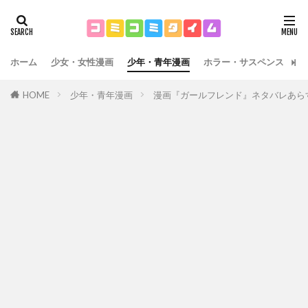
ホーム
少女・女性漫画
少年・青年漫画
ホラー・サスペンス
運
HOME
少年・青年漫画
漫画『ガールフレンド』ネタバレあら