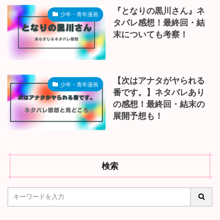
『となりの黒川さん』ネ
少年・青年漫画
タバレ感想！最終回・結
末についても考察！
【次はアナタがヤられる
少年・青年漫画
番です。】ネタバレあり
の感想！最終回・結末の
展開予想も！
検索