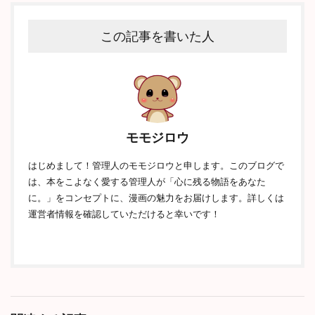
この記事を書いた人
モモジロウ
はじめまして！管理人のモモジロウと申します。このブログで
は、本をこよなく愛する管理人が「心に残る物語をあなた
に。」をコンセプトに、漫画の魅力をお届けします。詳しくは
運営者情報を確認していただけると幸いです！