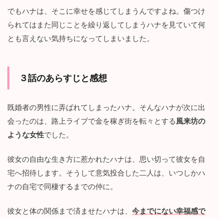
でもハナは、そこに幸せを感じてしまうんですよね。傷つけ
られてはまた同じことを繰り返してしまうハナを見ていて何
とも言えない気持ちになってしまいました。
３話のあらすじと感想
既婚者の男性に弄ばれてしまったハナ。そんなハナが次に出
会ったのは、路上ライブで金を稼ぎ街を転々とする
風来坊の
ような女性
でした。
彼女の自由な生き方に惹かれたハナは、思い切って彼女を自
宅へ招待します。そうして意気投合した二人は、いつしかハ
ナの自宅で同棲するまでの仲に。
彼女と体の関係まで済ませたハナは、
今までにない幸福感で