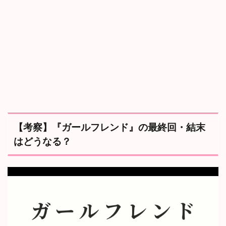
【考察】『ガールフレンド』の最終回・結末
はどうなる？