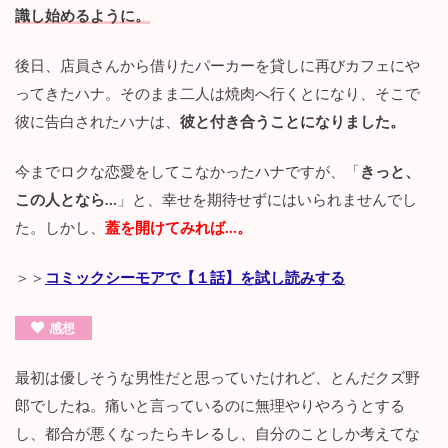
は
識し始めるように。
ど
う
後日、店員さんから借りたパーカーを貸しに再びカフェにや
な
る
ってきたハナ。そのまま二人は焼肉へ行くとになり、そこで
？
彼に告白されたハナは、
彼と付き合うことになりました。
3
ま
今までロクな恋愛をしてこなかったハナですが、「
きっと、
と
この人となら…
」と、幸せを期待せずにはいられませんでし
め
た。しかし、
蓋を開けてみれば…。
＞＞
コミックシーモアで【１話】を試し読みする
感想
最初は優しそうな男性だと思っていたけれど、とんだクズ野
郎でしたね。痛いと言っているのに無理やりやろうとする
し、都合が悪くなったらキレるし、自分のことしか考えてな